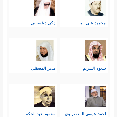
محمود علي البنا
زكي داغستاني
سعود الشريم
ماهر المعيقلي
أحمد عيسي المعصراوي
محمود عبد الحكم