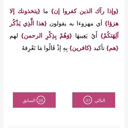
{وإذا رآك الذين كفروا إن}
ما
{يتخذونك إلا
هزؤا}
أي مهزوءا به يقولون
{هذا الَّذِي يَذْكُر
آلِهَتكُمْ}
أَيْ يَعِيبهَا
{وَهُمْ بِذِكْرِ الرحمن}
لهم
{هم}
تأكيد
{كافرين}
بِهِ إذْ قَالُوا مَا نَعْرِفهُ
التالي
السابق
35
37