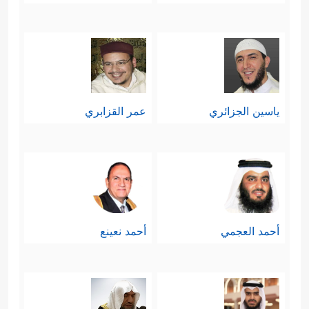
ياسين الجزائري
عمر القزابري
أحمد العجمي
أحمد نعينع