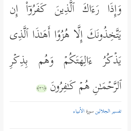
وَإِذَا رَءَاكَ ٱلَّذِینَ كَفَرُوۤاْ إِن
یَتَّخِذُونَكَ إِلَّا هُزُوًا أَهَـٰذَا ٱلَّذِی
یَذۡكُرُ ءَالِهَتَكُمۡ وَهُم بِذِكۡرِ
ٱلرَّحۡمَـٰنِ هُمۡ كَـٰفِرُونَ
﴿٣٦﴾
تفسير الجلالين
سورة
الأنبياء