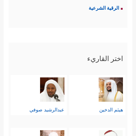
الرقية الشرعية
اختر القاريء
هيثم الدخين
عبدالرشيد صوفي