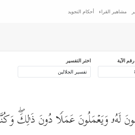
ر
مشاهير القراء
أحكام التجويد
رقم الآية
اختر التفسير
َ لَهُۥ وَیَعۡمَلُونَ عَمَلࣰا دُونَ ذَ ٰ⁠لِكَۖ وَكُنّ