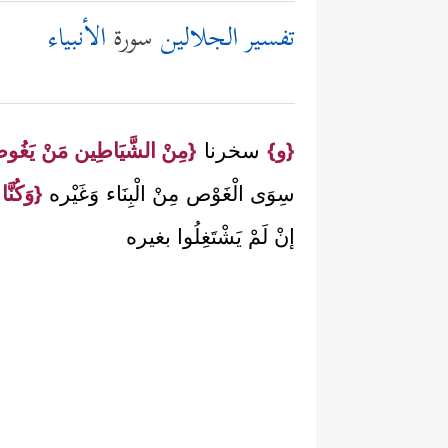
تفسير الجلالين
سورة
الأنبياء
{و}
سخرنا
{مِنْ الشَّيَاطِين مَنْ يَغُوص
سِوَى الْغَوْص مِنْ الْبِنَاء وَغَيْره
{وَكُنَّ
إنْ لَمْ يَشْتَغِلُوا بغيره