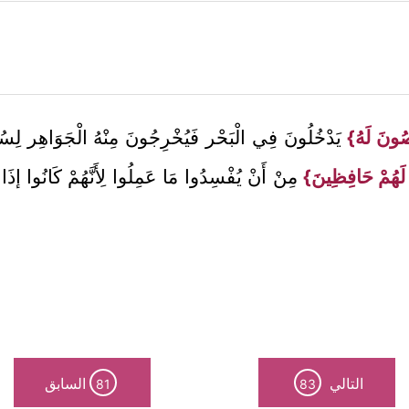
ُونَ لَهُ}
يَدْخُلُونَ فِي الْبَحْر فَيُخْرِجُونَ مِنْهُ الْجَوَاهِر لِسُ
ا لَهُمْ حَافِظِينَ}
مِنْ أَنْ يُفْسِدُوا مَا عَمِلُوا لِأَنَّهُمْ كَانُوا إذ
التالي
السابق
81
83