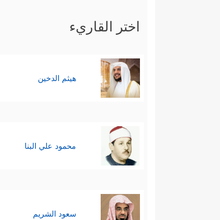
اختر القاريء
هيثم الدخين
محمود علي البنا
سعود الشريم