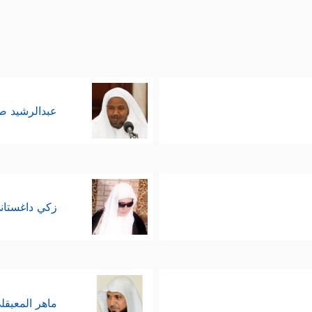
عبدالرشيد 
زكي داغستان
ماهر المعيقل