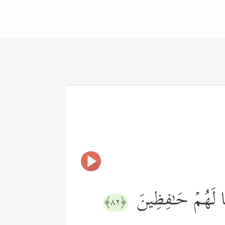
َا لَهُمۡ حَـٰفِظِینَ
﴿٨٢﴾