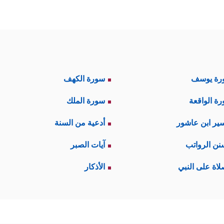
رة يوسف
سورة الكهف
ة الواقعة
سورة الملك
ير ابن عاشور
أدعية من السنة
نن الرواتب
آيات الصبر
لاة على النبي
الأذكار