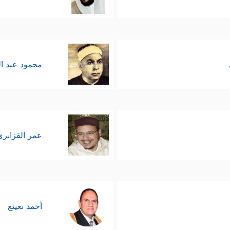
محمود عبد ا
عمر القزابري
أحمد نعينع