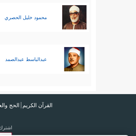
محمود خليل الحصري
عبدالباسط عبدالصمد
القرآن الكريم
الحج وال
اشترك 