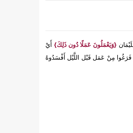
لَيْمَان
{وَيَعْمَلُونَ عَمَلًا دُون ذَلِكَ}
أَيْ
َا فَرَغُوا مِنْ عَمَل قَبْل اللَّيْل أَفْسَدُوهُ