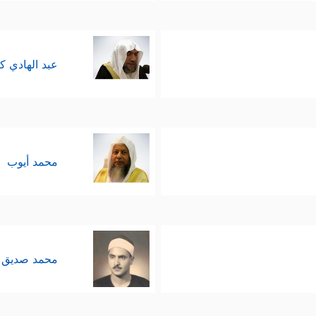
عبد الهادي ك
محمد أيوب
محمد صديق 