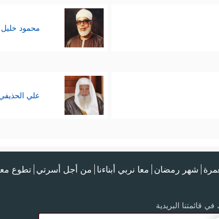
محمود خليل 
علي الحذيفي
عمرة
شهر رمضان
معا نربي أبناءنا
من أجل أسرتي
تطوع معن
في قائمتنا البريدية