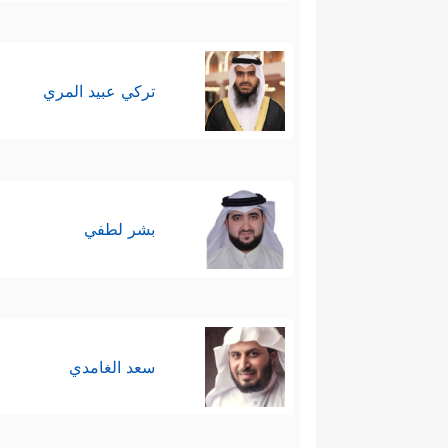
تركي عبيد المري
بشر لطفي
سعد الغامدي