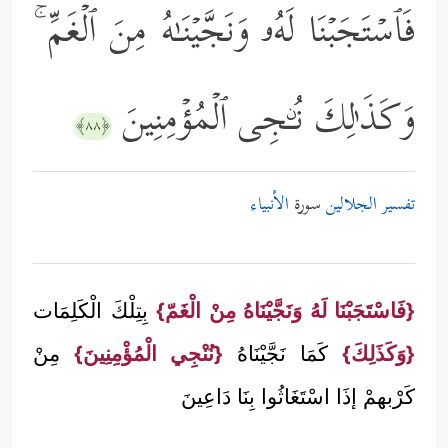
فَٱسۡتَجَبۡنَا لَهُۥ وَنَجَّیۡنَـٰهُ مِنَ ٱلۡغَمِّ ۚ
وَكَذَ ٰ⁠لِكَ نُـۨجِی ٱلۡمُؤۡمِنِینَ
﴿٨٨﴾
تفسير الجلالين
سورة
الأنبياء
{فَاسْتَجَبْنَا لَهُ وَنَجَّيْنَاهُ مِنْ الْغَمّ}
بِتِلْكَ الْكَلِمَات
{وَكَذَلِكَ}
كَمَا نَجَّيْنَاهُ
{نُنْجِي الْمُؤْمِنِينَ}
مِنْ
كَرْبهمْ إذَا اسْتَغَاثُوا بِنَا دَاعِينَ