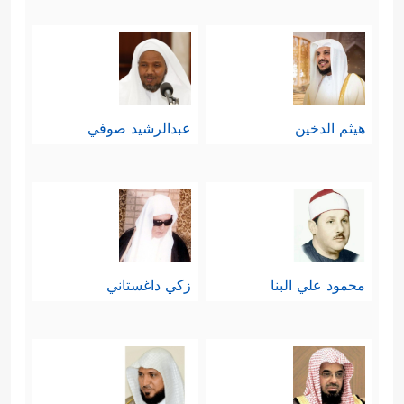
هيثم الدخين
عبدالرشيد صوفي
محمود علي البنا
زكي داغستاني