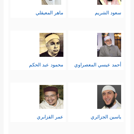
سعود الشريم
ماهر المعيقلي
أحمد عيسي المعصراوي
محمود عبد الحكم
ياسين الجزائري
عمر القزابري