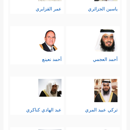
ياسين الجزائري
عمر القزابري
أحمد العجمي
أحمد نعينع
تركي عبيد المري
عبد الهادي كناكري