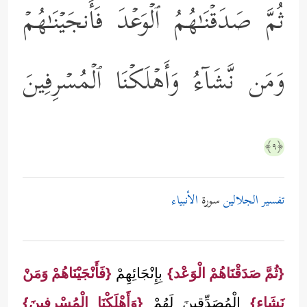
ثُمَّ صَدَقۡنَـٰهُمُ ٱلۡوَعۡدَ فَأَنجَیۡنَـٰهُمۡ
وَمَن نَّشَاۤءُ وَأَهۡلَكۡنَا ٱلۡمُسۡرِفِینَ
﴿٩﴾
تفسير الجلالين
سورة
الأنبياء
{ثُمَّ صَدَقْنَاهُمْ الْوَعْد}
بِإِنْجَائِهِمْ
{فَأَنْجَيْنَاهُمْ وَمَنْ
نَشَاء}
الْمُصَدِّقِينَ لَهُمْ
{وَأَهْلَكْنَا الْمُسْرِفِينَ}