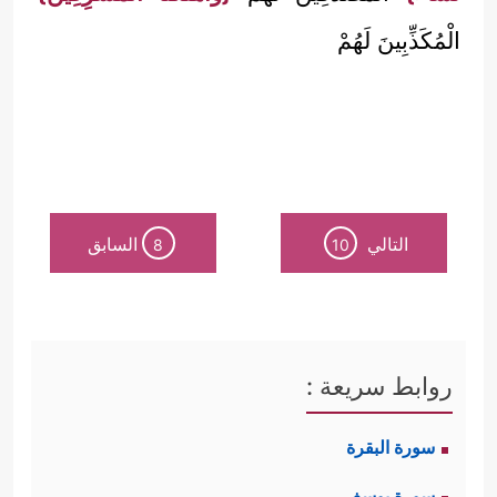
الْمُكَذِّبِينَ لَهُمْ
التالي
السابق
8
10
روابط سريعة :
سورة البقرة
سورة يوسف