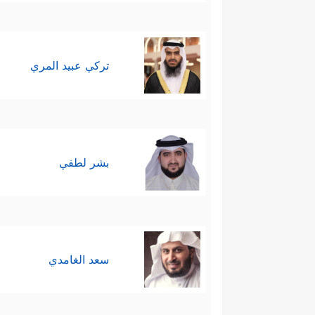
تركي عبيد المري
بشر لطفي
سعد الغامدي