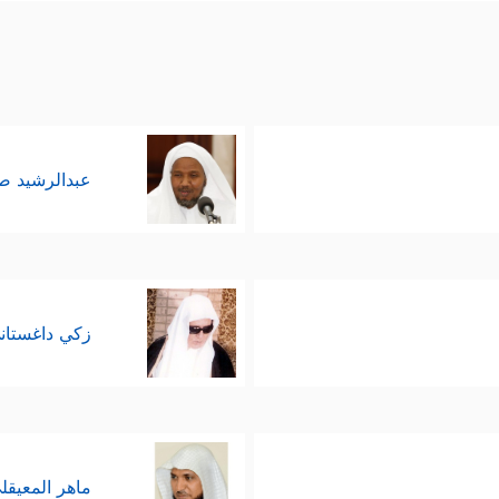
عبدالرشيد 
زكي داغستان
ماهر المعيقل