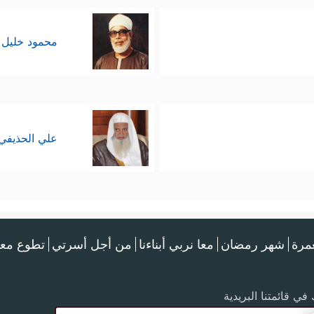
محمود خليل 
علي الحذيفي
عمرة
شهر رمضان
معا نربي أبناءنا
من أجل أسرتي
تطوع معن
في قائمتنا البريدية