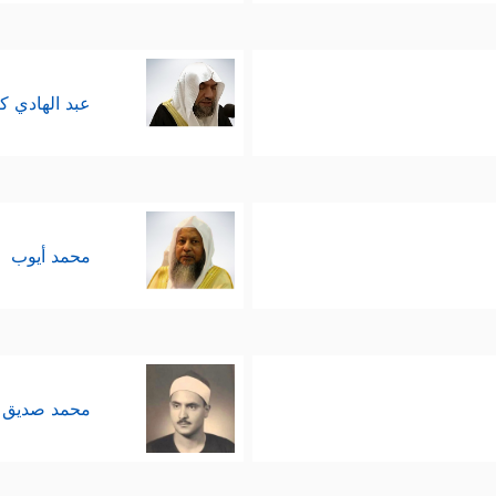
عبد الهادي ك
محمد أيوب
محمد صديق 