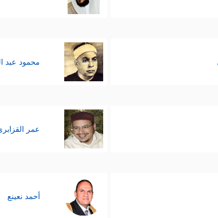
محمود عبد ا
عمر القزابري
أحمد نعينع