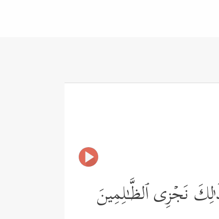
 ٰ⁠لِكَ نَجۡزِی ٱلظَّـٰلِمِینَ