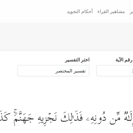
ر
مشاهير القراء
أحكام التجويد
رقم الآية
اختر التفسير
ٰهࣱ مِّن دُونِهِۦ فَذَ ٰ⁠لِكَ نَجۡزِیهِ جَهَنَّمَۚ كَذَ