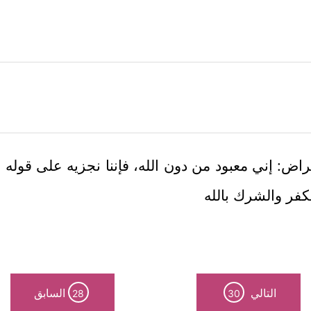
اض: إني معبود من دون الله، فإننا نجزيه على قوله بعذ
كفر والشرك بالله
التالي
السابق
28
30