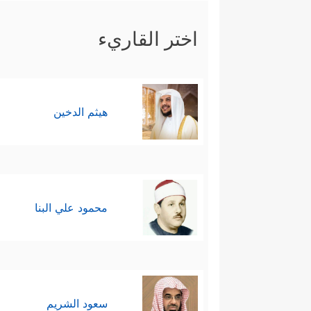
اختر القاريء
هيثم الدخين
محمود علي البنا
سعود الشريم