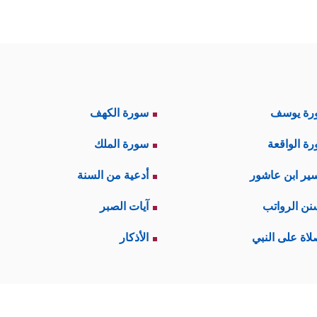
رة يوسف
سورة الكهف
ة الواقعة
سورة الملك
ير ابن عاشور
أدعية من السنة
نن الرواتب
آيات الصبر
لاة على النبي
الأذكار