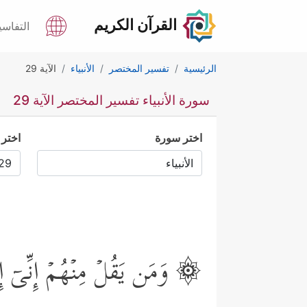
القرآن الكريم
التفاسي
الرئيسية
تفسير المختصر
الأنبياء
الآية 29
سورة الأنبياء تفسير المختصر الآية 29
اختر سورة
اختر 
۞ وَمَن یَقُلۡ مِنۡهُمۡ إِنِّیۤ إِلَـ