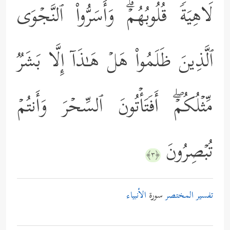
لَاهِیَةࣰ قُلُوبُهُمۡۗ وَأَسَرُّواْ ٱلنَّجۡوَى
ٱلَّذِینَ ظَلَمُواْ هَلۡ هَـٰذَاۤ إِلَّا بَشَرࣱ
مِّثۡلُكُمۡۖ أَفَتَأۡتُونَ ٱلسِّحۡرَ وَأَنتُمۡ
تُبۡصِرُونَ
﴿٣﴾
تفسير المختصر
سورة
الأنبياء