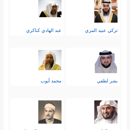
تركي عبيد المري
عبد الهادي كناكري
بشر لطفي
محمد أيوب