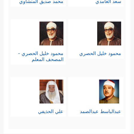
سعد الغامدي
محمد صديق المنشاوي
محمود خليل الحصري
محمود خليل الحصري -
المصحف المعلم
عبدالباسط عبدالصمد
علي الحذيفي