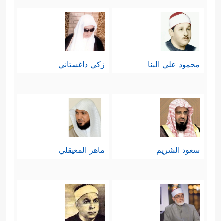
محمود علي البنا
زكي داغستاني
سعود الشريم
ماهر المعيقلي