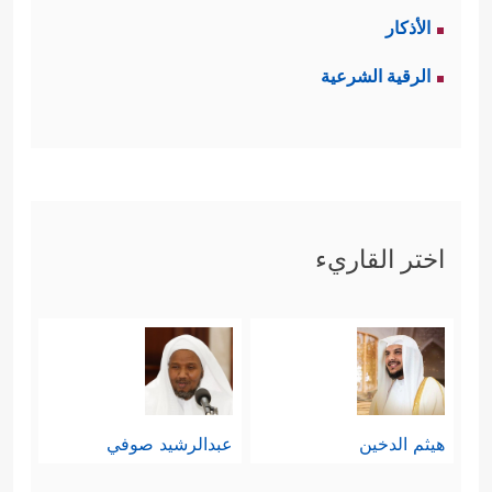
الأذكار
الرقية الشرعية
اختر القاريء
هيثم الدخين
عبدالرشيد صوفي