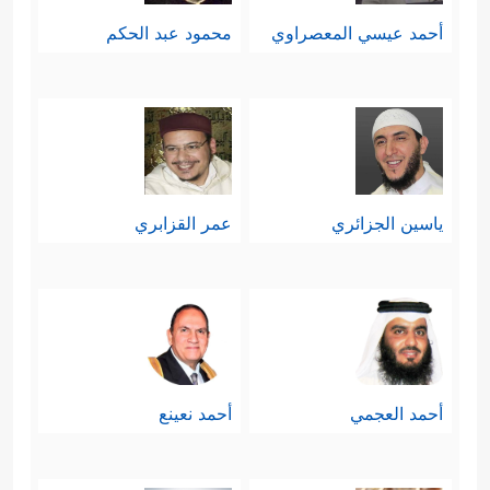
أحمد عيسي المعصراوي
محمود عبد الحكم
ياسين الجزائري
عمر القزابري
أحمد العجمي
أحمد نعينع