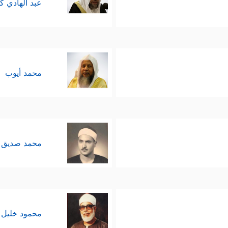
عبد الهادي ك
محمد أيوب
محمد صديق 
محمود خليل 