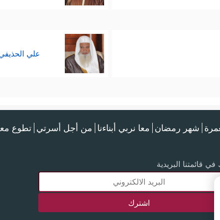
علي الحذيفي
عمرة
شهر رمضان
معا نربي أبناءنا
من أجل أسرتي
تطوع معن
في قائمتنا البريدية