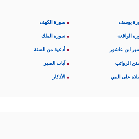
رة يوسف
سورة الكهف
ة الواقعة
سورة الملك
ير ابن عاشور
أدعية من السنة
نن الرواتب
آيات الصبر
لاة على النبي
الأذكار