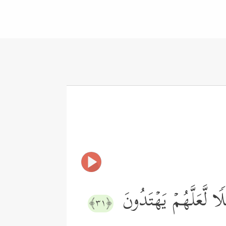
ا لَّعَلَّهُمۡ یَهۡتَدُونَ
﴿٣١﴾