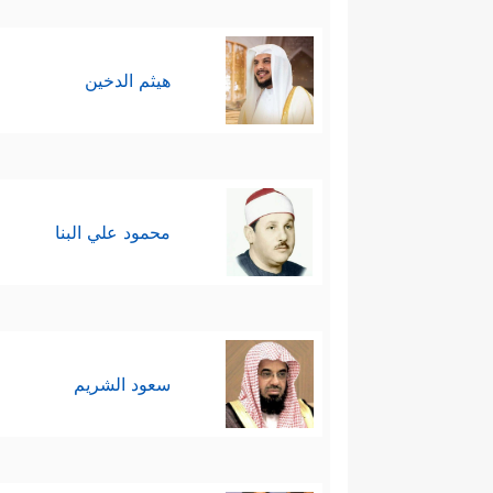
هيثم الدخين
محمود علي البنا
سعود الشريم