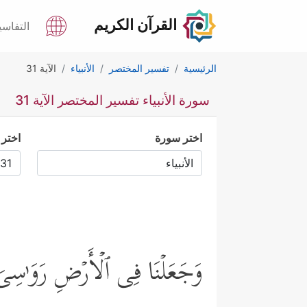
القرآن الكريم
التفاسي
الرئيسية
تفسير المختصر
الأنبياء
الآية 31
سورة الأنبياء تفسير المختصر الآية 31
اختر سورة
اختر 
وَجَعَلۡنَا فِی ٱلۡأَرۡضِ رَوَ ٰ⁠سِیَ