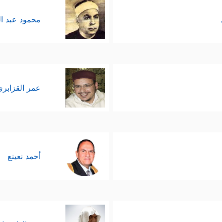
محمود عبد ا
عمر القزابري
أحمد نعينع