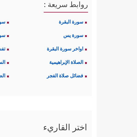
روابط سريعة :
سورة البقرة
سو
سورة يس
سور
اواخر سورة البقرة
تفس
الصلاة الإبراهيمية
الس
فضائل صلاة الفجر
الص
اختر القاريء