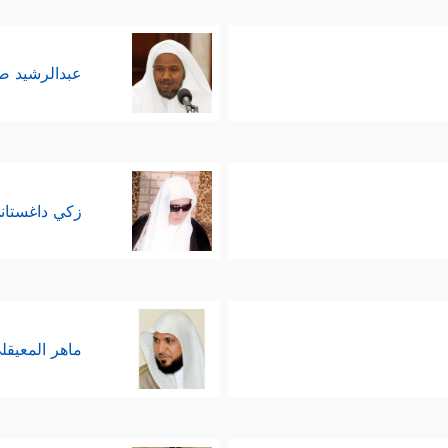
عبدالرشيد 
زكي داغستان
ماهر المعيقل