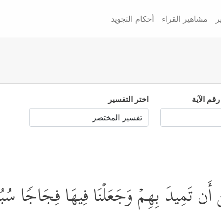
ر
مشاهير القراء
أحكام التجويد
رقم الآية
اختر التفسير
 أَن تَمِیدَ بِهِمۡ وَجَعَلۡنَا فِیهَا فِجَاجࣰا سُبُلࣰ