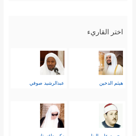
اختر القاريء
هيثم الدخين
عبدالرشيد صوفي
محمود علي البنا
زكي داغستاني