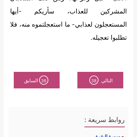
المشركين للعذاب، سأريكم -أيها
المستعجلون لعذابي- ما استعجلتموه منه، فلا
تطلبوا تعجيله.
التالي
السابق
36
38
روابط سريعة :
سورة البقرة