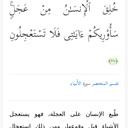
خُلِقَ ٱلۡإِنسَـٰنُ مِنۡ عَجَلࣲۚ
سَأُوْرِیكُمۡ ءَایَـٰتِی فَلَا تَسۡتَعۡجِلُونِ
﴿٣٧﴾
تفسير المختصر
سورة
الأنبياء
طُبع الإنسان على العجلة، فهو يستعجل
الأشياء قبل وقوعها، ومن ذلك استعجال