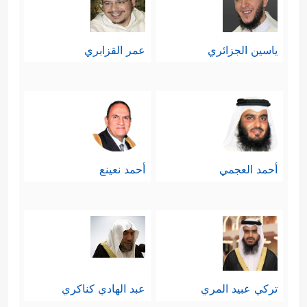
ياسين الجزائري
عمر القزابري
أحمد العجمي
أحمد نعينع
تركي عبيد المري
عبد الهادي كناكري