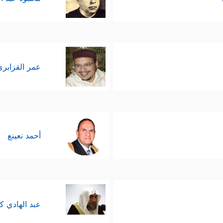
عمر القزابري
أحمد نعينع
عبد الهادي ك