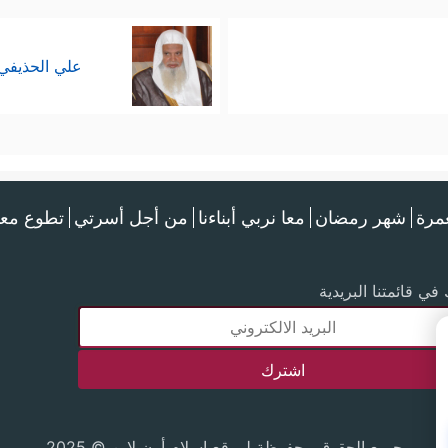
علي الحذيفي
عمرة
شهر رمضان
معا نربي أبناءنا
من أجل أسرتي
تطوع معن
في قائمتنا البريدية
جميع الحقوق محفوظة لموقع إسلام أون لاين © 2025