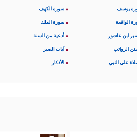
رة يوسف
سورة الكهف
ة الواقعة
سورة الملك
ير ابن عاشور
أدعية من السنة
نن الرواتب
آيات الصبر
لاة على النبي
الأذكار