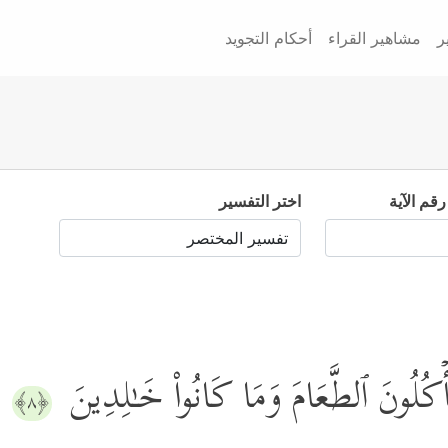
ر
مشاهير القراء
أحكام التجويد
رقم الآية
اختر التفسير
أۡكُلُونَ ٱلطَّعَامَ وَمَا كَانُواْ خَـٰلِدِینَ
﴿٨﴾