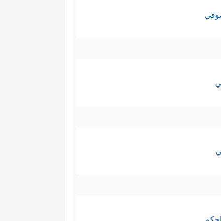
صوفي
ي
ي
لحكم