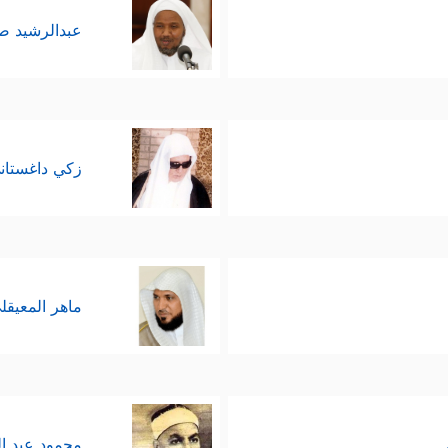
عبدالرشيد 
زكي داغستان
ماهر المعيقل
محمود عبد ا