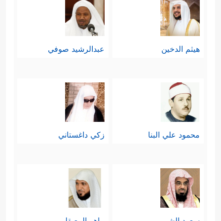
هيثم الدخين
عبدالرشيد صوفي
محمود علي البنا
زكي داغستاني
سعود الشريم
ماهر المعيقلي