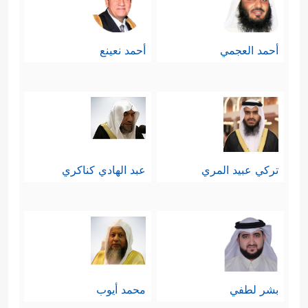
أحمد العجمي
أحمد نعينع
تركي عبيد المري
عبد الهادي كناكري
بشر لطفي
محمد أيوب