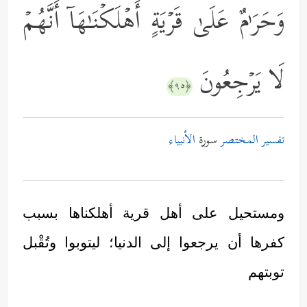
وَحَرَ ٰ⁠مٌ عَلَىٰ قَرۡیَةٍ أَهۡلَكۡنَـٰهَاۤ أَنَّهُمۡ
لَا یَرۡجِعُونَ
﴿٩٥﴾
تفسير المختصر
سورة
الأنبياء
ومستحيل على أهل قرية أهلكناها بسبب
كفرها أن يرجعوا إلى الدنيا؛ ليتوبوا وتُقْبل
توبتهم