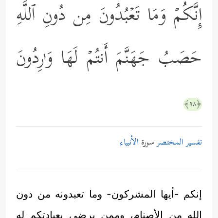
إِنَّكُمۡ وَمَا تَعۡبُدُونَ مِن دُونِ ٱللَّهِ
حَصَبُ جَهَنَّمَ أَنتُمۡ لَهَا وَ ٰ⁠رِدُونَ
﴿٩٨﴾
تفسير المختصر
سورة
الأنبياء
إنكم -أيها المشركون- وما تعبدونه من دون
الله من الأصنام، وممن يرضى بعبادتكم له