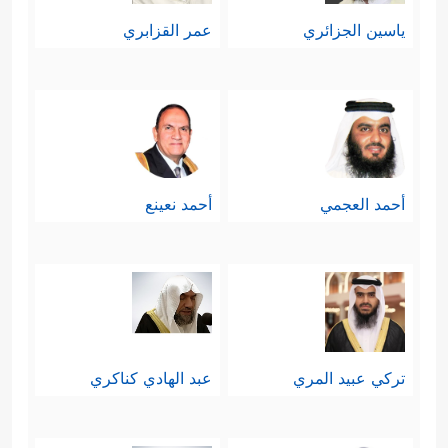
ياسين الجزائري
عمر القزابري
أحمد العجمي
أحمد نعينع
تركي عبيد المري
عبد الهادي كناكري