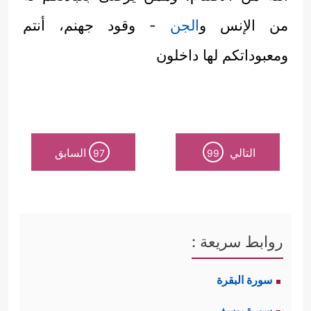
من الإنس و
الجن
- وقود جهنم، أنتم
ومعبوداتكم لها داخلون
التالي
السابق
97
99
روابط سريعة :
سورة البقرة
سورة يوسف