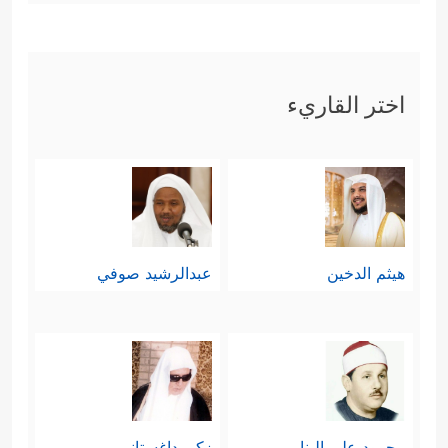
اختر القاريء
هيثم الدخين
عبدالرشيد صوفي
محمود علي البنا
زكي داغستاني