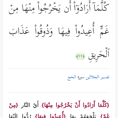
كُلَّمَاۤ أَرَادُوۤاْ أَن یَخۡرُجُواْ مِنۡهَا مِنۡ
غَمٍّ أُعِیدُواْ فِیهَا وَذُوقُواْ عَذَابَ
ٱلۡحَرِیقِ
﴿٢٢﴾
تفسير الجلالين
سورة
الحج
{كُلَّمَا أَرَادُوا أَنْ يَخْرُجُوا مِنْهَا}
أَيْ النَّار
{مِنْ
غَمّ}
يَلْحَقهُمْ بِهَا
{أُعِيدُوا فِيهَا}
رُدُّوا إلَيْهَا