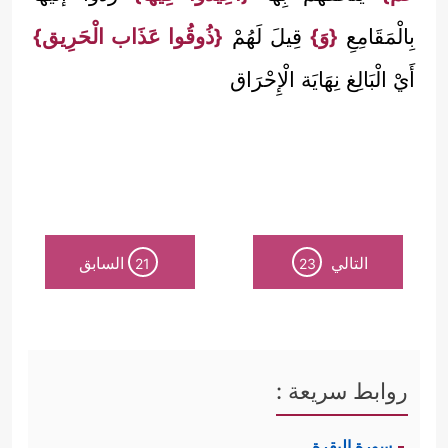
بِالْمَقَامِعِ
{وَ}
قِيلَ لَهُمْ
{ذُوقُوا عَذَاب الْحَرِيق}
أَيْ الْبَالِغ نِهَايَة الْإِحْرَاق
التالي
السابق
21
23
روابط سريعة :
سورة البقرة