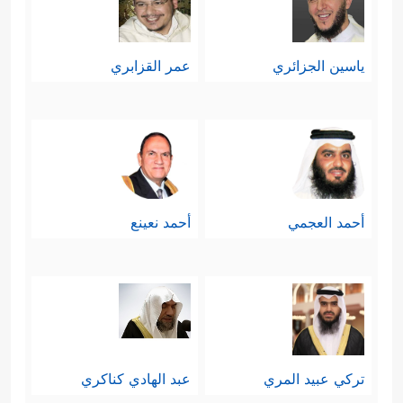
ياسين الجزائري
عمر القزابري
أحمد العجمي
أحمد نعينع
تركي عبيد المري
عبد الهادي كناكري