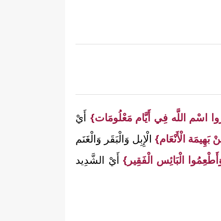
رُوا اسْم اللَّه فِي أَيَّام مَعْلُومَات}
أَيْ
ْ بَهِيمَة الْأَنْعَام}
الْإِبِل وَالْبَقَر وَالْغَنَم
أَطْعِمُوا الْبَائِس الْفَقِير}
أَيْ الشَّدِيد