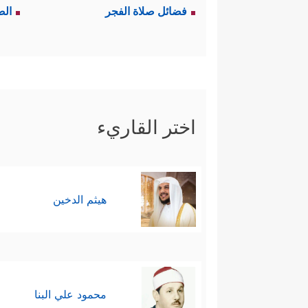
فضائل صلاة الفجر
الص
اختر القاريء
هيثم الدخين
محمود علي البنا