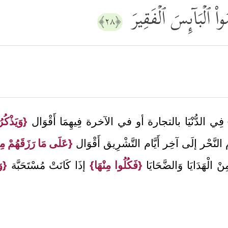
ُواْ ٱلۡبَاۤىِٕسَ ٱلۡفَقِیرَ
﴿٢٨﴾
فِي الدُّنْيَا بالتجارة أو في الآخرة فِيهِمَا أَقْوَال
{وَيَذْكُ
م النَّحْر إلَى آخِر أَيَّام التَّشْرِيق أَقْوَال
{عَلَى مَا رَزَقَهُمْ مِن
ْ الْهَدَايَا وَالضَّحَايَا
{فَكُلُوا مِنْهَا}
إذَا كَانَتْ مُسْتَحَبَّة
{وَ