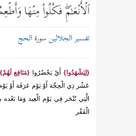
ٱلۡأَنۡعَـٰمِۖ فَكُلُواْ مِنۡهَا وَأَطۡعِم
تفسير الجلالين
سورة
الحج
{لِيَشْهَدُوا}
أَيْ يَحْضُرُوا
{مَنَافِع لَهُمْ}
عَشْر ذِي الْحِجَّة أَوْ يَوْم عَرَفَة أَوْ يَوْ
الَّتِي تُنْحَر فِي يَوْم الْعِيد وَمَا بَعْده مِن
الْفَقْر