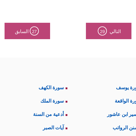
التالي
السابق
27
29
رة يوسف
سورة الكهف
ة الواقعة
سورة الملك
ير ابن عاشور
أدعية من السنة
نن الرواتب
آيات الصبر