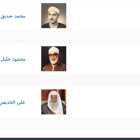
محمد صديق 
محمود خليل 
علي الحذيفي