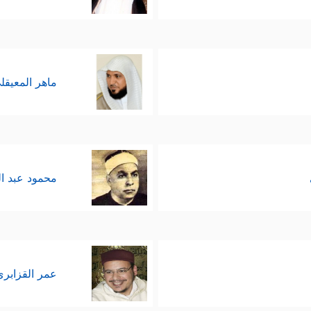
ماهر المعيقل
محمود عبد ا
عمر القزابري