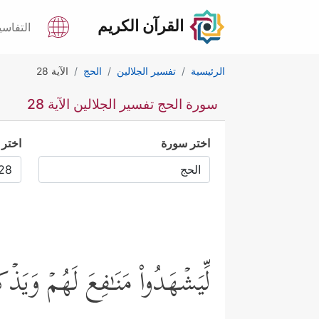
القرآن الكريم
التفاسي
الرئيسية
تفسير الجلالين
الحج
الآية 28
سورة الحج تفسير الجلالين الآية 28
اختر سورة
اختر 
لِّیَشۡهَدُواْ مَنَـٰفِعَ لَهُمۡ وَیَذۡ