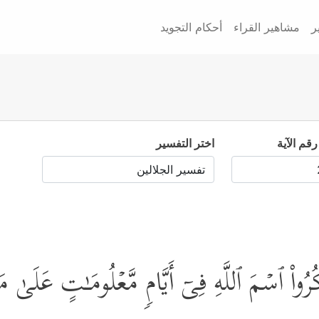
ر
مشاهير القراء
أحكام التجويد
رقم الآية
اختر التفسير
كُرُواْ ٱسۡمَ ٱللَّهِ فِیۤ أَیَّامࣲ مَّعۡلُومَـٰتٍ عَلَىٰ 