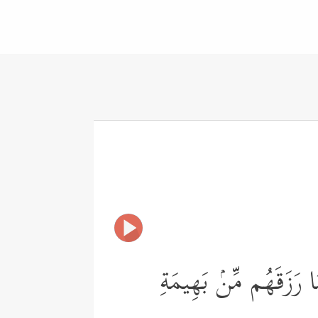
مَا رَزَقَهُم مِّنۢ بَهِیمَةِ