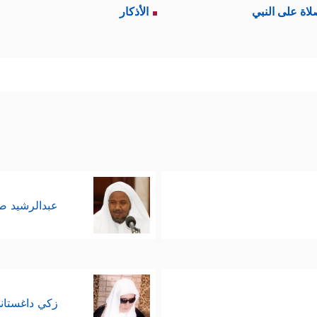
لاة على النبي
الأذكار
عبدالرشيد 
زكي داغستان