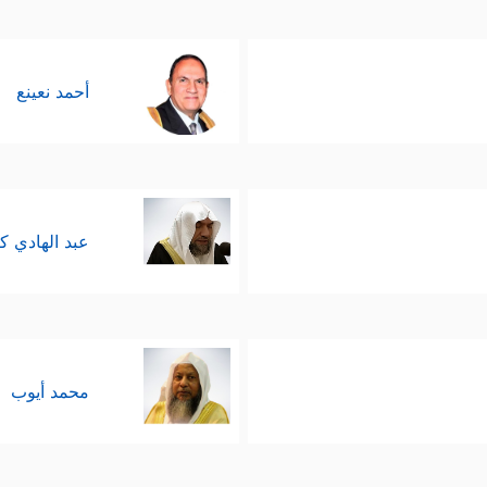
أحمد نعينع
عبد الهادي ك
محمد أيوب