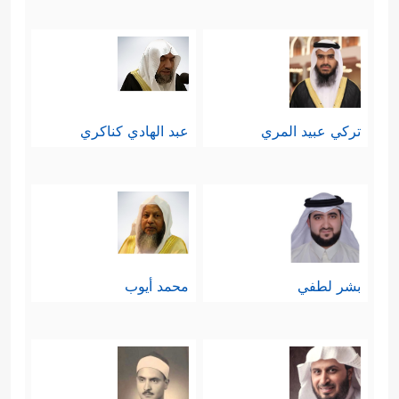
تركي عبيد المري
عبد الهادي كناكري
بشر لطفي
محمد أيوب