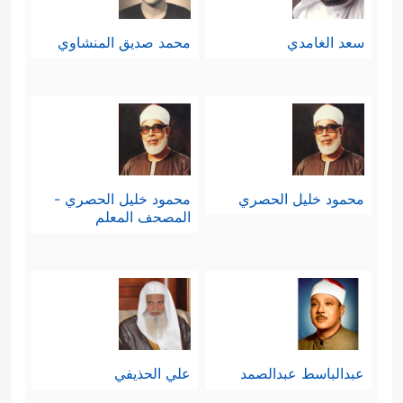
سعد الغامدي
محمد صديق المنشاوي
محمود خليل الحصري
محمود خليل الحصري -
المصحف المعلم
عبدالباسط عبدالصمد
علي الحذيفي