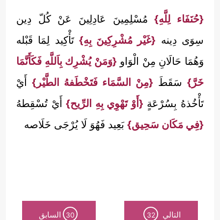
{حُنَفَاء لِلَّهِ}
مُسْلِمِينَ عَادِلِينَ عَنْ كُلّ دِين
سِوَى دِينه
{غَيْر مُشْرِكِينَ بِهِ}
تَأْكِيد لِمَا قَبْله
وَهُمَا حَالَانِ مِنْ الْوَاو
{وَمَنْ يُشْرِك بِاَللَّهِ فَكَأَنَّمَا
خَرَّ}
سَقَطَ
{مِنْ السَّمَاء فَتَخْطَفهُ الطَّيْر}
أَيْ
تَأْخُذهُ بِسُرْعَةٍ
{أَوْ تَهْوِي بِهِ الرِّيح}
أَيْ تُسْقِطهُ
{فِي مَكَان سَحِيق}
بَعِيد فَهُوَ لَا يُرْجَى خَلَاصه
التالي
السابق
30
32