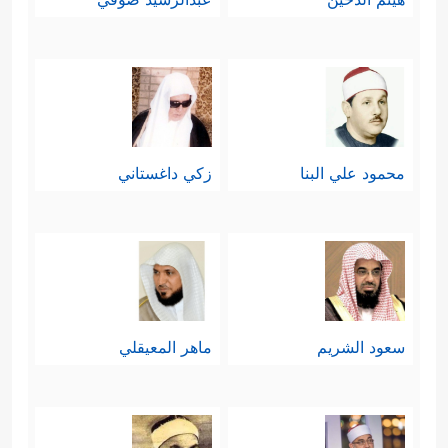
محمود علي البنا
زكي داغستاني
سعود الشريم
ماهر المعيقلي