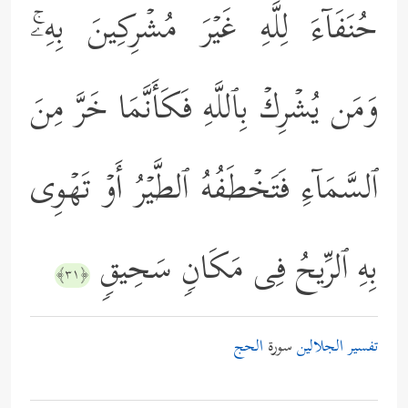
حُنَفَاۤءَ لِلَّهِ غَیۡرَ مُشۡرِكِینَ بِهِۦۚ
وَمَن یُشۡرِكۡ بِٱللَّهِ فَكَأَنَّمَا خَرَّ مِنَ
ٱلسَّمَاۤءِ فَتَخۡطَفُهُ ٱلطَّیۡرُ أَوۡ تَهۡوِی
بِهِ ٱلرِّیحُ فِی مَكَانࣲ سَحِیقࣲ
﴿٣١﴾
تفسير الجلالين
سورة
الحج