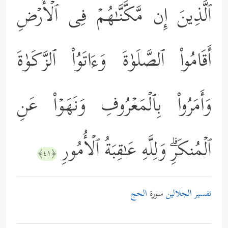
ٱلَّذِینَ إِن مَّكَّنَّـٰهُمۡ فِی ٱلۡأَرۡضِ
أَقَامُواْ ٱلصَّلَوٰةَ وَءَاتَوُاْ ٱلزَّكَوٰةَ
وَأَمَرُواْ بِٱلۡمَعۡرُوفِ وَنَهَوۡاْ عَنِ
ٱلۡمُنكَرِۗ وَلِلَّهِ عَـٰقِبَةُ ٱلۡأُمُورِ
﴿٤١﴾
تفسير الجلالين
سورة
الحج