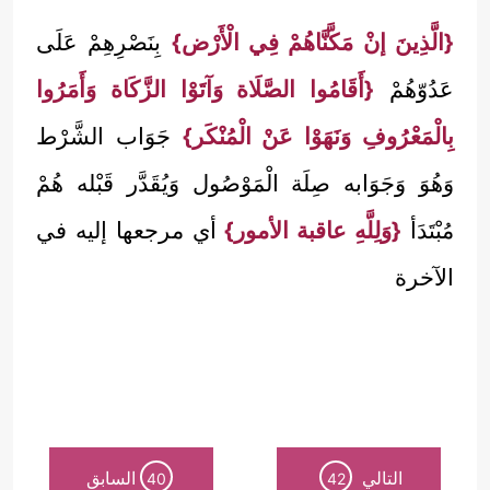
{الَّذِينَ إنْ مَكَّنَّاهُمْ فِي الْأَرْض}
بِنَصْرِهِمْ عَلَى
عَدُوّهُمْ
{أَقَامُوا الصَّلَاة وَآتَوْا الزَّكَاة وَأَمَرُوا
بِالْمَعْرُوفِ وَنَهَوْا عَنْ الْمُنْكَر}
جَوَاب الشَّرْط
وَهُوَ وَجَوَابه صِلَة الْمَوْصُول وَيُقَدَّر قَبْله هُمْ
مُبْتَدَأ
{وَلِلَّهِ عاقبة الأمور}
أي مرجعها إليه في
الآخرة
التالي
السابق
40
42