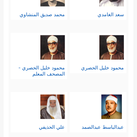
سعد الغامدي
محمد صديق المنشاوي
محمود خليل الحصري
محمود خليل الحصري -
المصحف المعلم
عبدالباسط عبدالصمد
علي الحذيفي