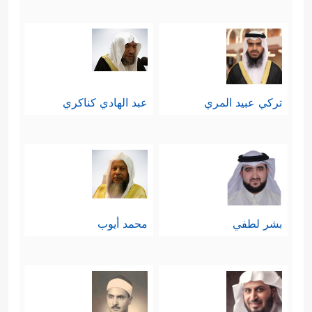
تركي عبيد المري
عبد الهادي كناكري
بشر لطفي
محمد أيوب