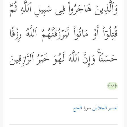
وَٱلَّذِینَ هَاجَرُواْ فِی سَبِیلِ ٱللَّهِ ثُمَّ
قُتِلُوۤاْ أَوۡ مَاتُواْ لَیَرۡزُقَنَّهُمُ ٱللَّهُ رِزۡقًا
حَسَنࣰاۚ وَإِنَّ ٱللَّهَ لَهُوَ خَیۡرُ ٱلرَّ ٰ⁠زِقِینَ
﴿٥٨﴾
تفسير الجلالين
سورة
الحج