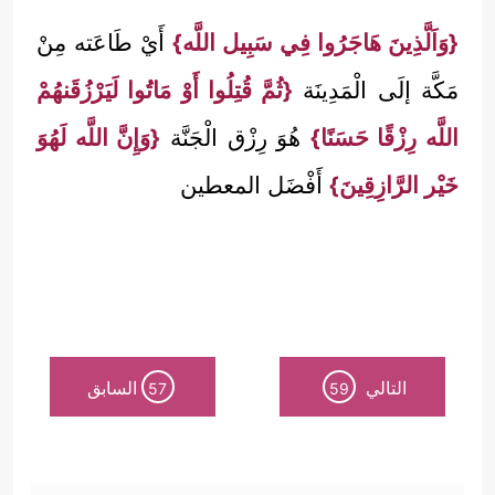
{وَاَلَّذِينَ هَاجَرُوا فِي سَبِيل اللَّه}
أَيْ طَاعَته مِنْ
مَكَّة إلَى الْمَدِينَة
{ثُمَّ قُتِلُوا أَوْ مَاتُوا لَيَرْزُقَنهُمْ
اللَّه رِزْقًا حَسَنًا}
هُوَ رِزْق الْجَنَّة
{وَإِنَّ اللَّه لَهُوَ
خَيْر الرَّازِقِينَ}
أَفْضَل المعطين
التالي
السابق
57
59