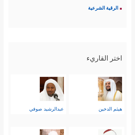
الرقية الشرعية
اختر القاريء
هيثم الدخين
عبدالرشيد صوفي