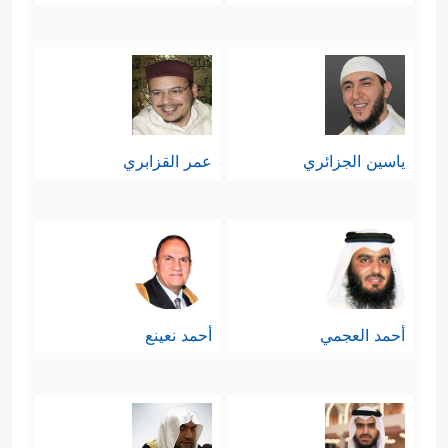
ياسين الجزائري
عمر القزابري
أحمد العجمي
أحمد نعينع