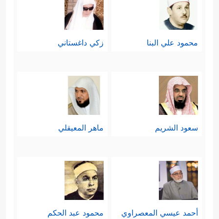
محمود علي البنا
زكي داغستاني
سعود الشريم
ماهر المعيقلي
أحمد عيسي المعصراوي
محمود عبد الحكم