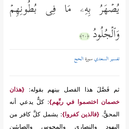
یُصۡهَرُ بِهِۦ مَا فِی بُطُونِهِمۡ
وَٱلۡجُلُودُ
﴿٢٠﴾
تفسير السعدي
سورة
الحج
ثم فَصَّلَ هذا الفصل بينهم بقوله:
{هذان
خصمان اختصموا في ربِّهم}
: كلٌّ يدعي أنه
المحقُّ.
{فالذين كفروا}
: يشمل كلَّ كافر من
اليهود والنصارى والمجوس والصابئين