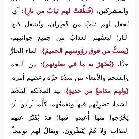
والمشركين،
{قُطِّعَتْ لهم ثيابٌ من نارٍ}
؛ أي:
يُجعل لهم ثيابٌ من قَطِران، وتُشعل فيها
النار؛ ليعمَّهم العذابُ من جميع جوانبهم،
{يصبُّ من فوق رؤوسهم الحميمُ}
: الماء الحارُّ
جدًّا،
{يُصْهَرُ به ما في بطونهم}
: من اللحم
والشحم والأمعاء من شدَّة حرِّه وعظيم أمره.
{ولهم مقامعُ من حديدٍ}
: بيد الملائكة الغلاظ
الشداد تضرِبُهم فيها وتقمعُهم. كلَّما أرادوا أن
يَخْرُجوا منها أُعيدوا فيها؛ فلا يُفَتَّرُ عنهم
العذاب ولا هُمْ يُنْظَرون، ويقالُ لهم توبيخاً: