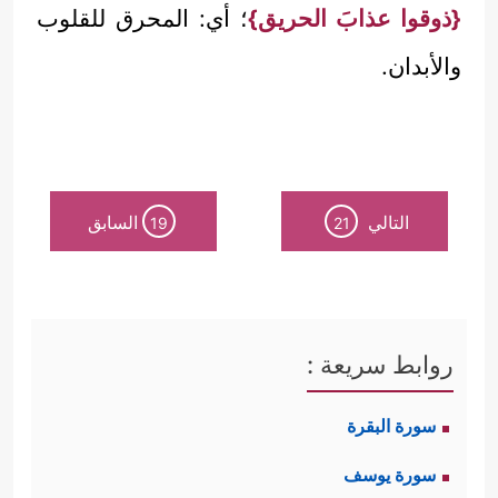
{ذوقوا عذابَ الحريق}
؛ أي: المحرق للقلوب
والأبدان.
التالي
السابق
19
21
روابط سريعة :
سورة البقرة
سورة يوسف