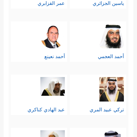
ياسين الجزائري
عمر القزابري
أحمد العجمي
أحمد نعينع
تركي عبيد المري
عبد الهادي كناكري