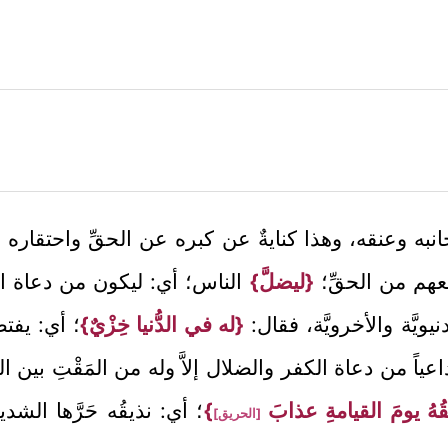
انبه وعنقه، وهذا كنايةٌ عن كبره عن الحقِّ واحتقاره
معهم من الحقِّ؛
{ليضلَّ}
الناس؛ أي: ليكون من دعاة ال
يويَّة والأخرويَّة، فقال:
{له في الدُّنيا خِزْيٌ}
؛ أي: يفتض
 داعياً من دعاة الكفر والضلال إلاَّ وله من المَقْتِ بين ال
ُهُ يومَ القيامةِ عذابَ
}
؛ أي: نذيقُه حَرَّها الشد
[الحريق]