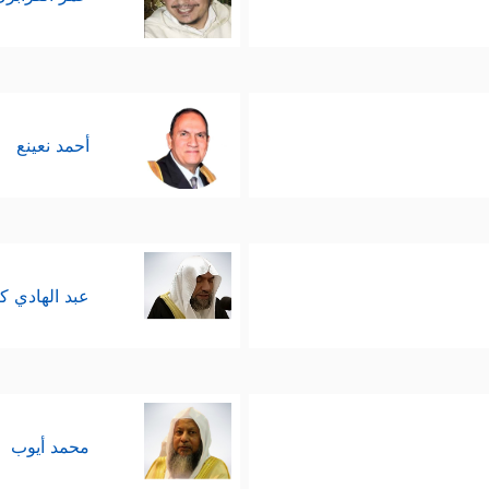
أحمد نعينع
عبد الهادي ك
محمد أيوب