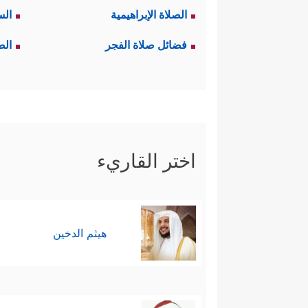
الصلاة الإبراهيمية
الس
فضائل صلاة الفجر
الص
اختر القاريء
هيثم الدخين