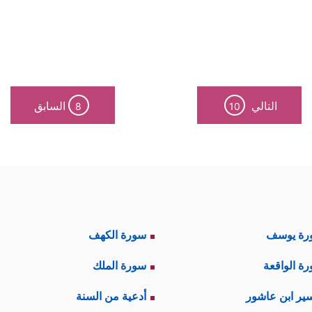
التالي
السابق
8
10
رة يوسف
سورة الكهف
ة الواقعة
سورة الملك
ير ابن عاشور
أدعية من السنة