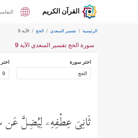
القرآن الكريم
التفاسي
الرئيسية
تفسير السعدي
الحج
الآية 9
سورة الحج تفسير السعدي الآية 9
اختر سورة
اختر 
ثَانِیَ عِطۡفِهِۦ لِیُضِلَّ عَن سَبِی