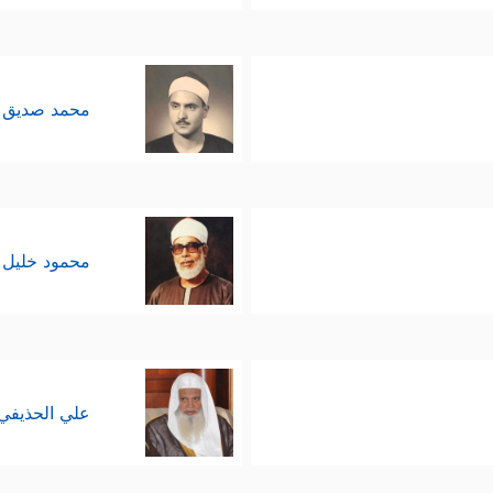
محمد صديق 
محمود خليل 
علي الحذيفي