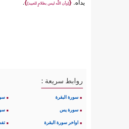
يداه.
{
}
.
[وأن اللَّه ليس بظلامٍ للعبيد]
روابط سريعة :
سورة البقرة
سو
سورة يس
سور
اواخر سورة البقرة
تفس