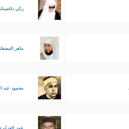
زكي داغستان
ماهر المعيقل
محمود عبد ا
عمر القزابري