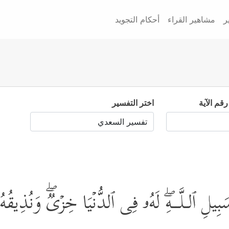
ر
مشاهير القراء
أحكام التجويد
رقم الآية
اختر التفسير
لِ ٱلـلَّــهِۖ لَهُۥ فِی ٱلدُّنۡیَا خِزۡیࣱۖ وَنُذِیقُهُۥ