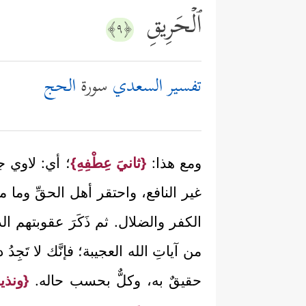
ٱلۡحَرِیقِ
﴿٩﴾
تفسير السعدي
سورة
الحج
ومع هذا:
{ثانيَ عِطْفِهِ}
؛ أي: لاوي ج
غير النافع، واحتقر أهل الحقِّ وما 
الكفر والضلال. ثم ذَكَرَ عقوبتهم الدن
من آياتِ الله العجيبة؛ فإنَّك لا تَجِدُ
حقيقٌ به، وكلٌّ بحسب حاله.
{ونذيق