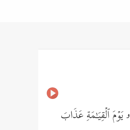
 یَوۡمَ ٱلۡقِیَـٰمَةِ عَذَابَ