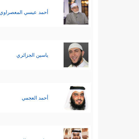
أحمد عيسي المعصراوي
ياسين الجزائري
أحمد العجمي