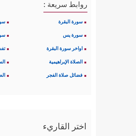
روابط سريعة :
سورة البقرة
سو
سورة يس
سور
اواخر سورة البقرة
تفس
الصلاة الإبراهيمية
الس
فضائل صلاة الفجر
الص
اختر القاريء