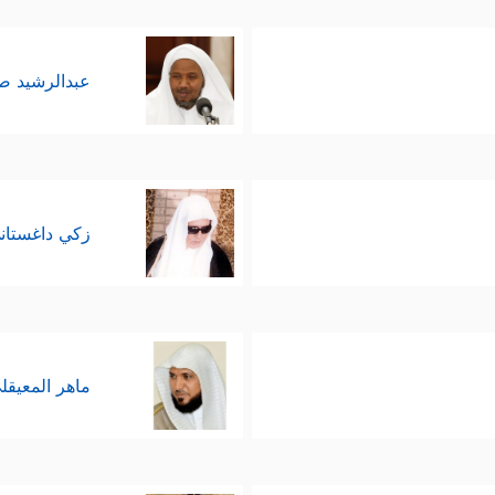
عبدالرشيد 
زكي داغستان
ماهر المعيقل