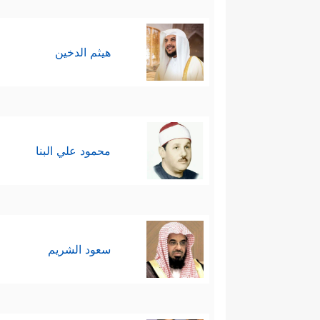
هيثم الدخين
محمود علي البنا
سعود الشريم