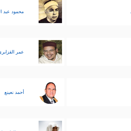
محمود عبد ا
عمر القزابري
أحمد نعينع