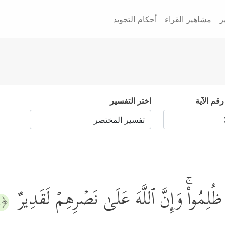
ر
مشاهير القراء
أحكام التجويد
رقم الآية
اختر التفسير
مۡ ظُلِمُواْۚ وَإِنَّ ٱللَّهَ عَلَىٰ نَصۡرِهِمۡ لَقَدِیرٌ
﴿٣٩﴾