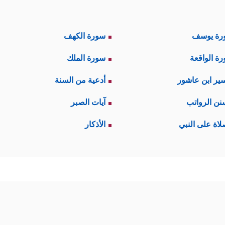
رة يوسف
سورة الكهف
ة الواقعة
سورة الملك
ير ابن عاشور
أدعية من السنة
نن الرواتب
آيات الصبر
لاة على النبي
الأذكار