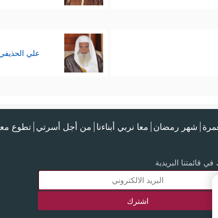
علي الحذيفي
عمرة
شهر رمضان
معا نربي أبناءنا
من أجل أسرتي
تطوع معن
في قائمتنا البريدية