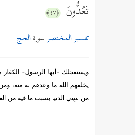
تَعُدُّونَ
﴿٤٧﴾
تفسير المختصر
سورة
الحج
ويستعجلك -أيها الرسول- الكفار من ق
يخلفهم الله ما وعدهم به منه، ومن 
من سِنِي الدنيا بسبب ما فيه من ال