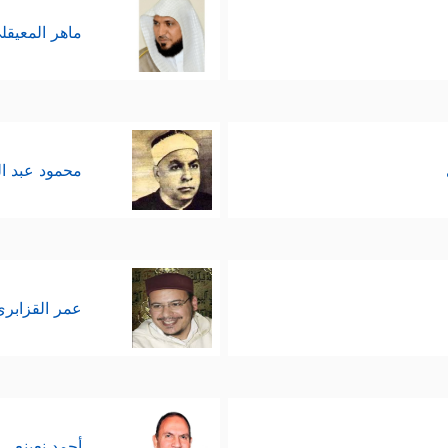
ماهر المعيقل
محمود عبد ا
عمر القزابري
أحمد نعينع