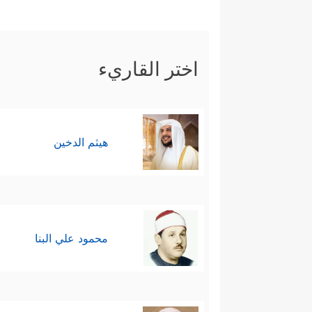
اختر القاريء
هيثم الدخين
محمود علي البنا