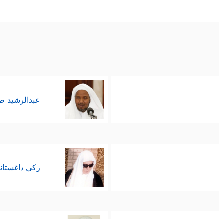
عبدالرشيد 
زكي داغستان