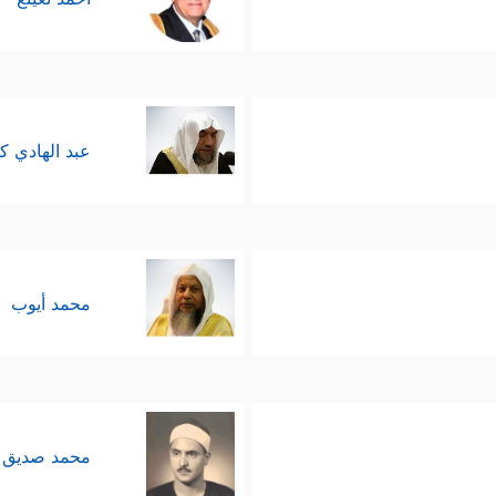
عبد الهادي ك
محمد أيوب
محمد صديق 