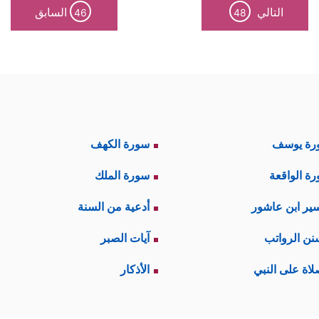
التالي
السابق
46
48
رة يوسف
سورة الكهف
ة الواقعة
سورة الملك
ير ابن عاشور
أدعية من السنة
نن الرواتب
آيات الصبر
لاة على النبي
الأذكار