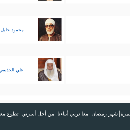
محمود خليل 
علي الحذيفي
عمرة
شهر رمضان
معا نربي أبناءنا
من أجل أسرتي
تطوع معن