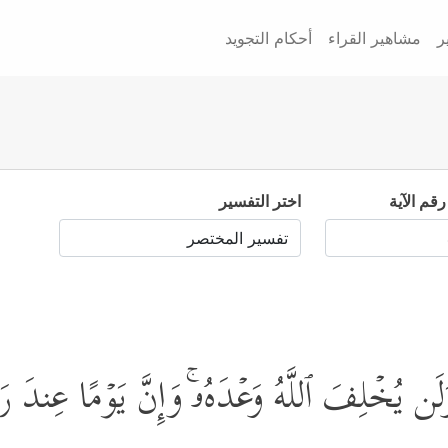
ر
مشاهير القراء
أحكام التجويد
رقم الآية
اختر التفسير
ن یُخۡلِفَ ٱللَّهُ وَعۡدَهُۥۚ وَإِنَّ یَوۡمًا عِندَ رَ