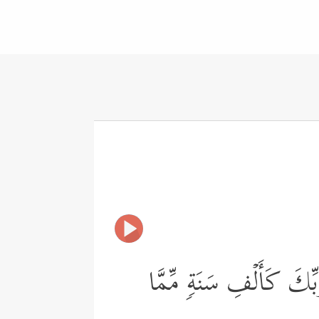
بِّكَ كَأَلۡفِ سَنَةࣲ مِّمَّا