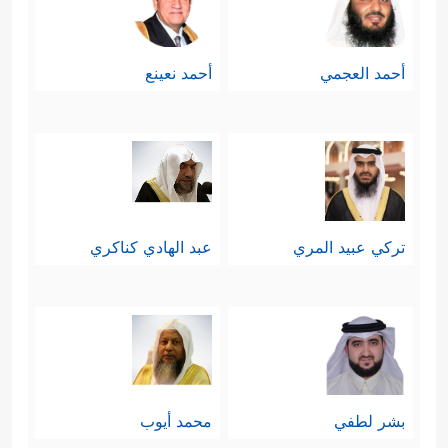
أحمد العجمي
أحمد نعينع
تركي عبيد المري
عبد الهادي كناكري
بشر لطفي
محمد أيوب