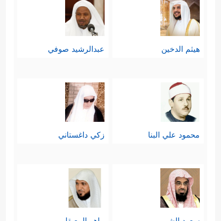
هيثم الدخين
عبدالرشيد صوفي
محمود علي البنا
زكي داغستاني
سعود الشريم
ماهر المعيقلي