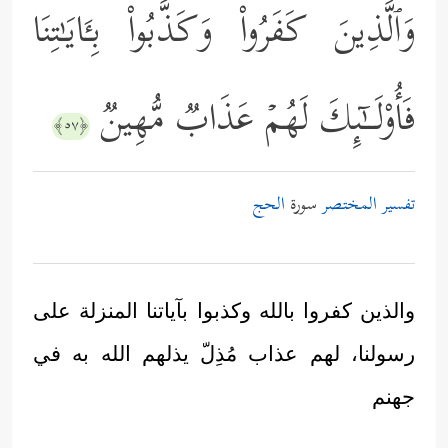
وَٱلَّذِینَ كَفَرُواْ وَكَذَّبُواْ بِـَٔایَـٰتِنَا
فَأُوْلَــٰۤىِٕكَ لَهُمۡ عَذَابࣱ مُّهِینࣱ
﴿٥٧﴾
تفسير المختصر
سورة
الحج
والذين كفروا بالله وكذبوا بآياتنا المنزلة على
رسولنا، لهم عذاب مُذِلّ يذلهم الله به في
جهنم