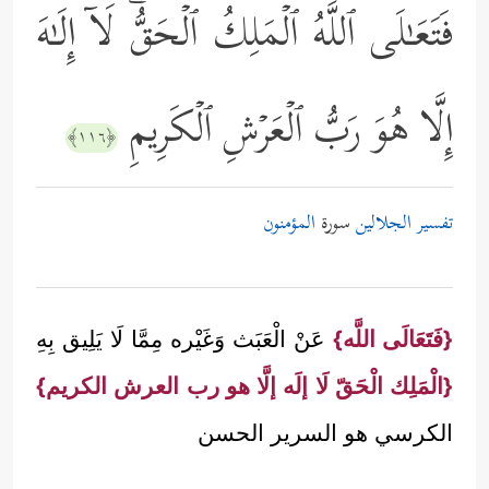
فَتَعَـٰلَى ٱللَّهُ ٱلۡمَلِكُ ٱلۡحَقُّۖ لَاۤ إِلَـٰهَ
إِلَّا هُوَ رَبُّ ٱلۡعَرۡشِ ٱلۡكَرِیمِ
﴿١١٦﴾
تفسير الجلالين
سورة
المؤمنون
{فَتَعَالَى اللَّه}
عَنْ الْعَبَث وَغَيْره مِمَّا لَا يَلِيق بِهِ
{الْمَلِك الْحَقّ لَا إلَه إلَّا هو رب العرش الكريم}
الكرسي هو السرير الحسن