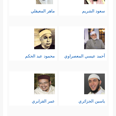
سعود الشريم
ماهر المعيقلي
أحمد عيسي المعصراوي
محمود عبد الحكم
ياسين الجزائري
عمر القزابري