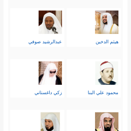
هيثم الدخين
عبدالرشيد صوفي
محمود علي البنا
زكي داغستاني