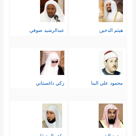
هيثم الدخين
عبدالرشيد صوفي
محمود علي البنا
زكي داغستاني
سعود الشريم
ماهر المعيقلي