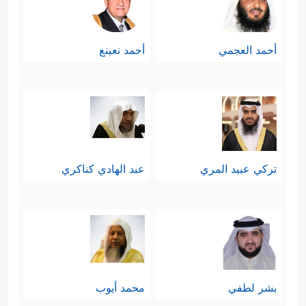
أحمد العجمي
أحمد نعينع
تركي عبيد المري
عبد الهادي كناكري
بشر لطفي
محمد أيوب