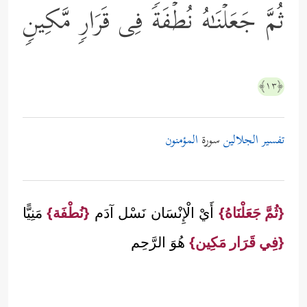
ثُمَّ جَعَلۡنَـٰهُ نُطۡفَةࣰ فِی قَرَارࣲ مَّكِینࣲ
﴿١٣﴾
تفسير الجلالين
سورة
المؤمنون
{ثُمَّ جَعَلْنَاهُ}
أَيْ الْإِنْسَان نَسْل آدَم
{نُطْفَة}
مَنِيًّا
{فِي قَرَار مَكِين}
هُوَ الرَّحِم