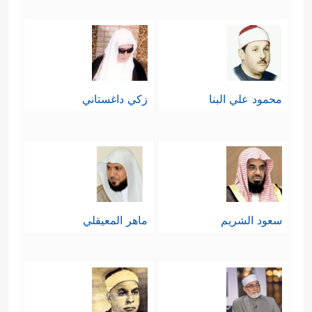
محمود علي البنا
زكي داغستاني
سعود الشريم
ماهر المعيقلي