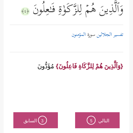
وَٱلَّذِینَ هُمۡ لِلزَّكَوٰةِ فَـٰعِلُونَ
﴿٤﴾
تفسير الجلالين
سورة
المؤمنون
{وَاَلَّذِينَ هُمْ لِلزَّكَاةِ فَاعِلُونَ}
مُؤَدُّونَ
التالي
السابق
3
5