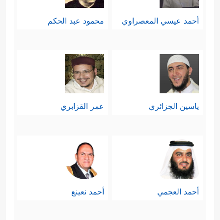
أحمد عيسي المعصراوي
محمود عبد الحكم
ياسين الجزائري
عمر القزابري
أحمد العجمي
أحمد نعينع