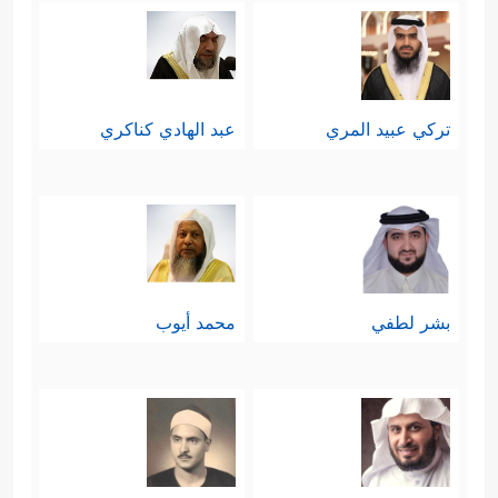
تركي عبيد المري
عبد الهادي كناكري
بشر لطفي
محمد أيوب