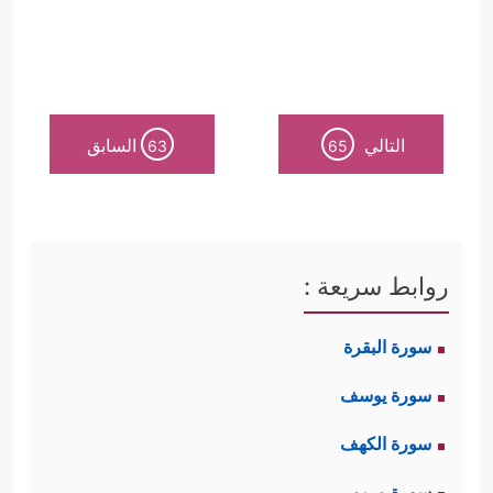
التالي
السابق
63
65
روابط سريعة :
سورة البقرة
سورة يوسف
سورة الكهف
سورة مريم