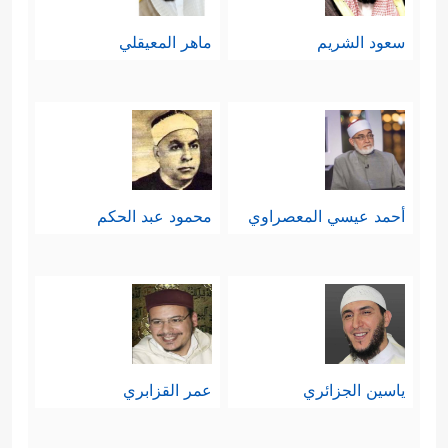
سعود الشريم
ماهر المعيقلي
أحمد عيسي المعصراوي
محمود عبد الحكم
ياسين الجزائري
عمر القزابري