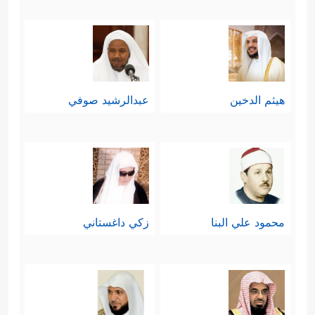
هيثم الدخين
عبدالرشيد صوفي
محمود علي البنا
زكي داغستاني