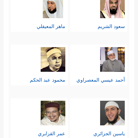
سعود الشريم
ماهر المعيقلي
أحمد عيسي المعصراوي
محمود عبد الحكم
ياسين الجزائري
عمر القزابري