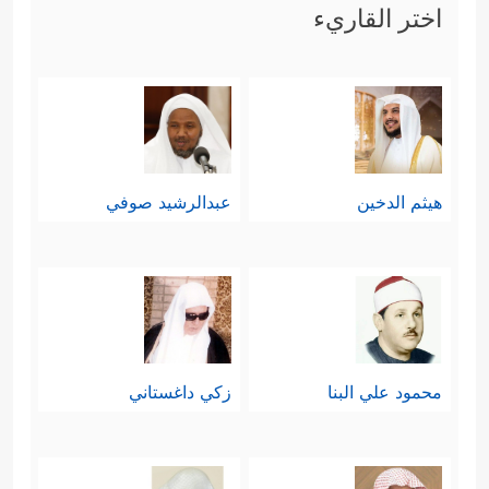
اختر القاريء
هيثم الدخين
عبدالرشيد صوفي
محمود علي البنا
زكي داغستاني