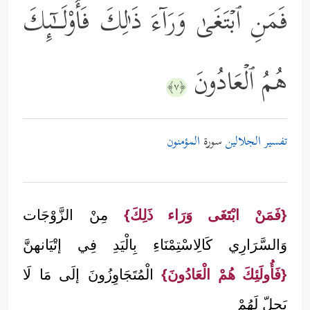
فَمَنِ ٱبۡتَغَىٰ وَرَاۤءَ ذَ ٰ⁠لِكَ فَأُوْلَــٰۤىِٕكَ
هُمُ ٱلۡعَادُونَ
﴿٧﴾
تفسير الجلالين
سورة
المؤمنون
{فَمَنْ ابْتَغَى وَرَاء ذَلِكَ}
مِنْ الزَّوْجَات
وَالسَّرَارِي كَالِاسْتِمْنَاءِ بِالْيَدِ فِي إتْيَانهنَّ
{فَأُولَئِكَ هُمْ الْعَادُونَ}
الْمُتَجَاوِزُونَ إلَى مَا لَا
يَحِلّ لَهُمْ