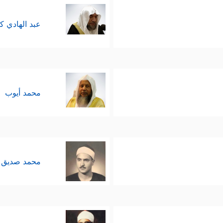
عبد الهادي ك
محمد أيوب
محمد صديق 