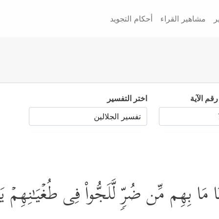
ر
مشاهير القراء
أحكام التجويد
رقم الآية
اختر التفسير
 مَا بِهِم مِّن ضُرࣲّ لَّلَجُّواْ فِی طُغۡیَـٰنِهِمۡ 