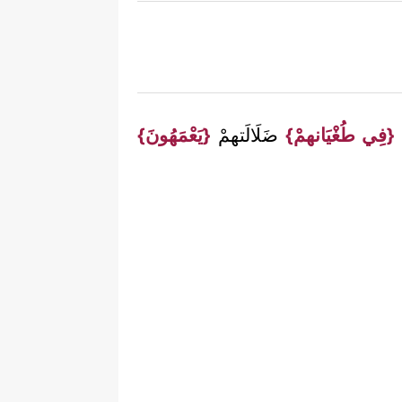
ا
{فِي طُغْيَانهمْ}
ضَلَالَتهمْ
{يَعْمَهُونَ}