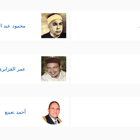
محمود عبد ا
عمر القزابري
أحمد نعينع