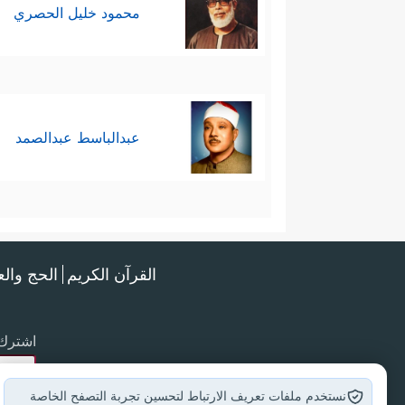
محمود خليل الحصري
عبدالباسط عبدالصمد
القرآن الكريم
الحج وال
اشترك 
نستخدم ملفات تعريف الارتباط لتحسين تجربة التصفح الخاصة