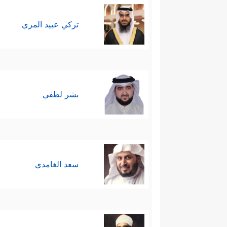
تركي عبيد المري
بشر لطفي
سعد الغامدي