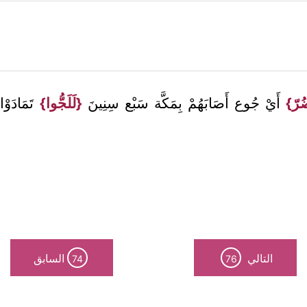
ضُرّ}
أَيْ جُوع أَصَابَهُمْ بِمَكَّة سَبْع سِنِينَ
{لَلَجُّوا}
تَمَادَوْ
التالي
السابق
74
76