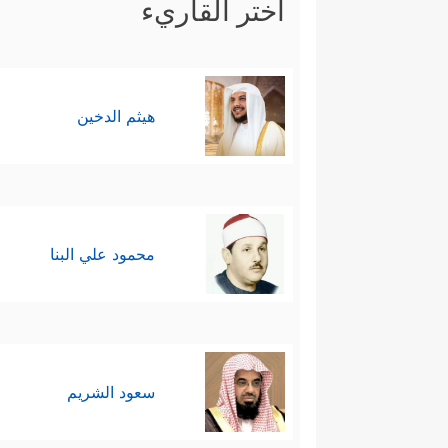
اختر القاريء
هيثم الدخين
محمود علي البنا
سعود الشريم