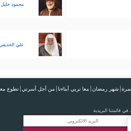
محمود خليل 
علي الحذيفي
عمرة
شهر رمضان
معا نربي أبناءنا
من أجل أسرتي
تطوع معن
في قائمتنا البريدية