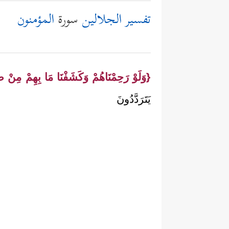
تفسير الجلالين
سورة
المؤمنون
{وَلَوْ رَحِمْنَاهُمْ وَكَشَفْنَا مَا بِهِمْ مِنْ 
يَتَرَدَّدُونَ