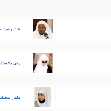
عبدالرشيد 
زكي داغستان
ماهر المعيقل