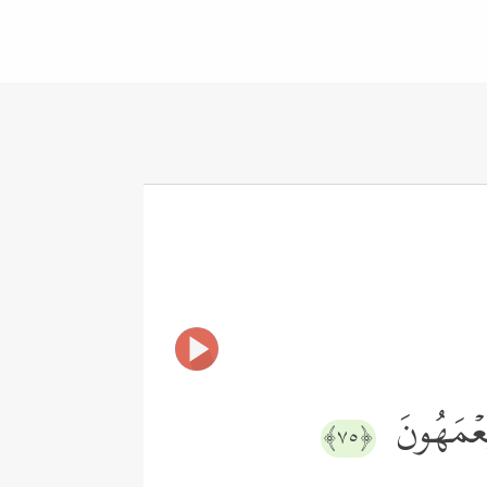
یَعۡمَهُونَ
﴿٧٥﴾