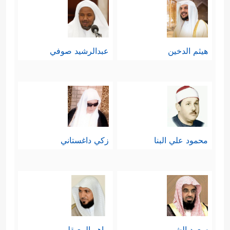
هيثم الدخين
عبدالرشيد صوفي
محمود علي البنا
زكي داغستاني
سعود الشريم
ماهر المعيقلي