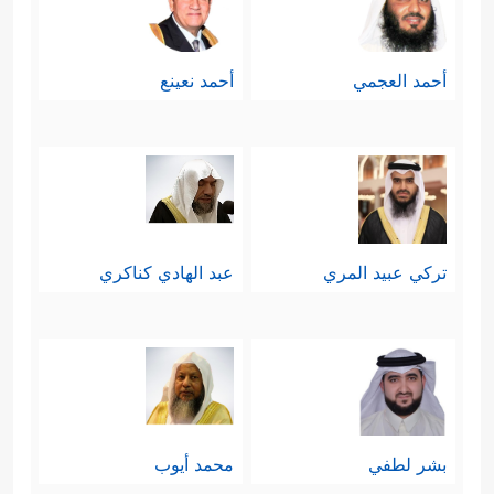
أحمد العجمي
أحمد نعينع
تركي عبيد المري
عبد الهادي كناكري
بشر لطفي
محمد أيوب