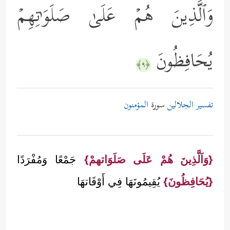
وَٱلَّذِینَ هُمۡ عَلَىٰ صَلَوَ ٰ⁠تِهِمۡ
یُحَافِظُونَ
﴿٩﴾
تفسير الجلالين
سورة
المؤمنون
{وَاَلَّذِينَ هُمْ عَلَى صَلَوَاتهمْ}
جَمْعًا وَمُفْرَدًا
{يُحَافِظُونَ}
يُقِيمُونَهَا فِي أَوْقَاتهَا