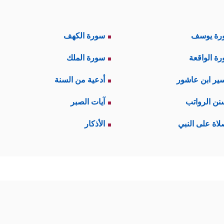
رة يوسف
سورة الكهف
ة الواقعة
سورة الملك
ير ابن عاشور
أدعية من السنة
نن الرواتب
آيات الصبر
لاة على النبي
الأذكار