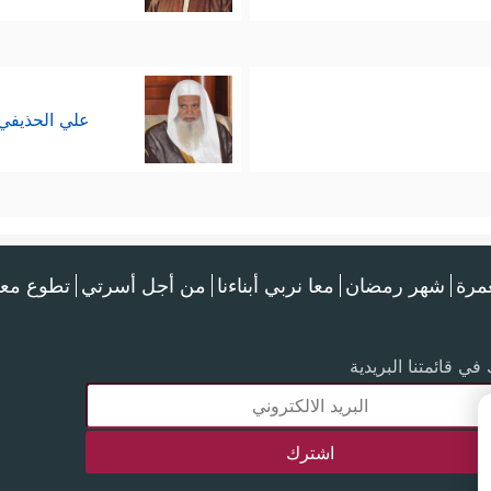
علي الحذيفي
عمرة
شهر رمضان
معا نربي أبناءنا
من أجل أسرتي
تطوع معن
في قائمتنا البريدية