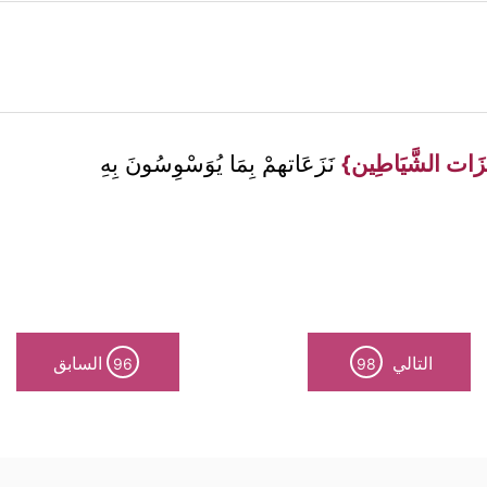
زَات الشَّيَاطِين}
نَزَعَاتهمْ بِمَا يُوَسْوِسُونَ بِهِ
التالي
السابق
96
98