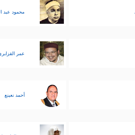
محمود عبد ا
عمر القزابري
أحمد نعينع