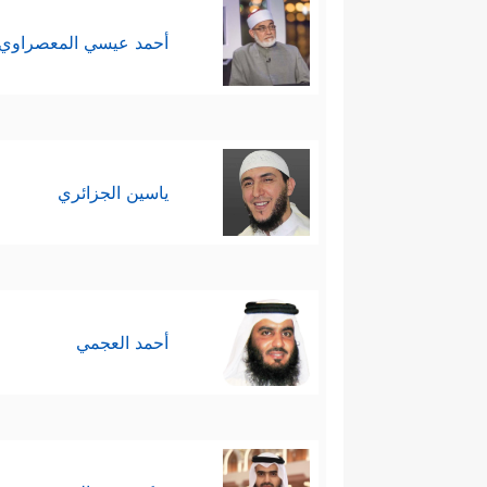
أحمد عيسي المعصراوي
ياسين الجزائري
أحمد العجمي