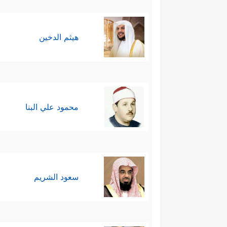
هيثم الدخين
محمود علي البنا
سعود الشريم