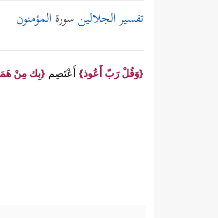
تفسير الجلالين
سورة
المؤمنون
{وَقُلْ رَبّ أَعُوذ}
أَعْتَصِم
{بِك مِنْ هَمَ