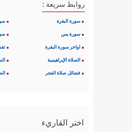
روابط سريعة :
سورة البقرة
سو
سورة يس
سور
اواخر سورة البقرة
تفس
الصلاة الإبراهيمية
الس
فضائل صلاة الفجر
الص
اختر القاريء