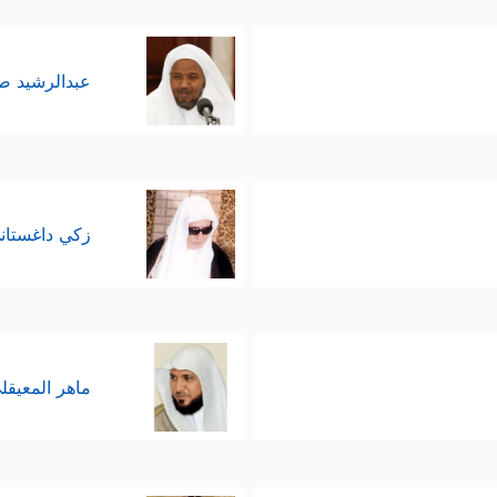
عبدالرشيد 
زكي داغستان
ماهر المعيقل