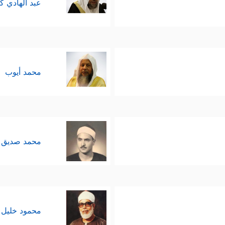
عبد الهادي ك
محمد أيوب
محمد صديق 
محمود خليل 