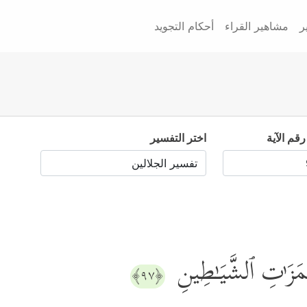
ر
مشاهير القراء
أحكام التجويد
رقم الآية
اختر التفسير
زَ ٰ⁠تِ ٱلشَّیَـٰطِینِ
﴿٩٧﴾