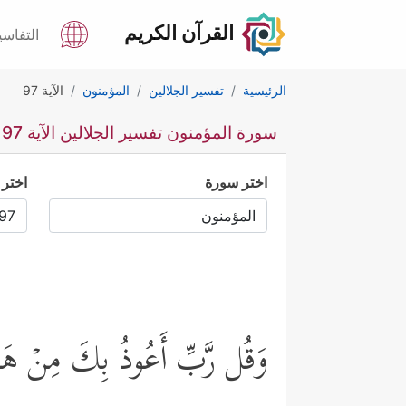
القرآن الكريم
التفاسي
الرئيسية
تفسير الجلالين
المؤمنون
الآية 97
سورة المؤمنون تفسير الجلالين الآية 97
اختر سورة
اختر 
وَقُل رَّبِّ أَعُوذُ بِكَ مِنۡ هَمَ