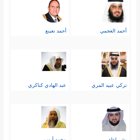
أحمد العجمي
أحمد نعينع
تركي عبيد المري
عبد الهادي كناكري
بشر لطفي
محمد أيوب