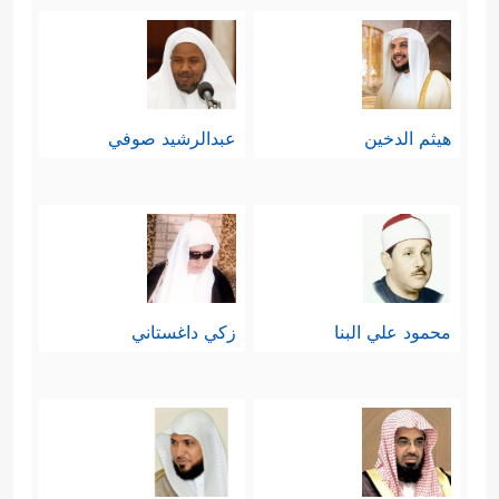
هيثم الدخين
عبدالرشيد صوفي
محمود علي البنا
زكي داغستاني