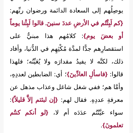
يوصِلُهم إلى السعادة الدائمة ورضوان ربِّهم:
{كم لَبِثْتُم في الأرضِ عددَ سنينَ. قالوا لَبِثْنا يوماً
أو بعضَ يوم}
: كلامُهم هذا مبنيٌّ على
استقصارِهم جدًّا لمدَّة مُكْثِهِم في الدُّنيا، وأفاد
ذلك، لكنَّه لا يفيدُ مقدارَه ولا يُعَيِّنُه؛ فلهذا
قالوا:
{فاسألِ العادِّينَ}
؛ أي: الضابطين لعددِهِ،
وأمَّا هم؛ ففي شغل شاغل وعذاب مذهل عن
معرفةِ عددِهِ. فقال لهم:
{إن لبثتم إلاَّ قليلاً}
:
سواء عيَّنْتُم عدَدَه أم لا،
{لو أنكم كنتُم
تعلمونَ}
.