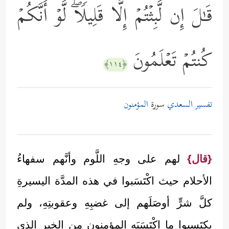
قَـٰلَ إِن لَّبِثۡتُمۡ إِلَّا قَلِیلࣰاۖ لَّوۡ أَنَّكُمۡ
كُنتُمۡ تَعۡلَمُونَ
﴿١١٤﴾
تفسير السعدي
سورة
المؤمنون
{قال}
لهم على وجهِ اللَّوم وأنَّهم سفهاءُ
الأحلام حيث اكْتَسَبوا في هذه المدَّة اليسيرةِ
كلَّ شرٍّ أوصَلَهم إلى غضبِهِ وعقوبتِهِ، ولم
يكتَسِبوا ما اكْتَسَبَه المؤمنون من الخير الذي