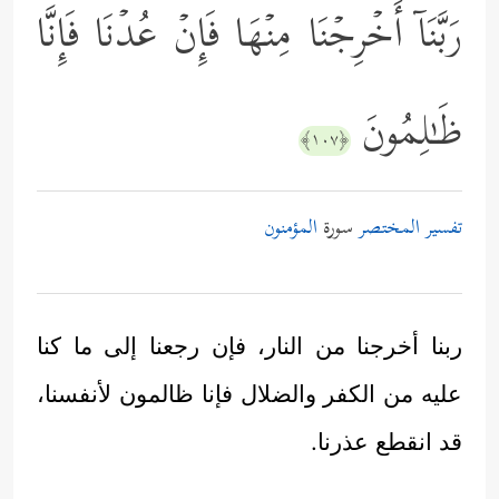
رَبَّنَاۤ أَخۡرِجۡنَا مِنۡهَا فَإِنۡ عُدۡنَا فَإِنَّا
ظَـٰلِمُونَ
﴿١٠٧﴾
تفسير المختصر
سورة
المؤمنون
ربنا أخرجنا من النار، فإن رجعنا إلى ما كنا
عليه من الكفر والضلال فإنا ظالمون لأنفسنا،
قد انقطع عذرنا.