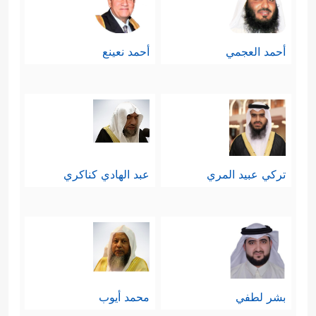
أحمد العجمي
أحمد نعينع
تركي عبيد المري
عبد الهادي كناكري
بشر لطفي
محمد أيوب