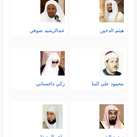
هيثم الدخين
عبدالرشيد صوفي
محمود علي البنا
زكي داغستاني
سعود الشريم
ماهر المعيقلي