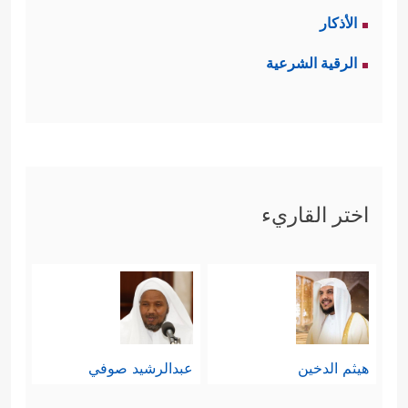
الأذكار
الرقية الشرعية
اختر القاريء
هيثم الدخين
عبدالرشيد صوفي