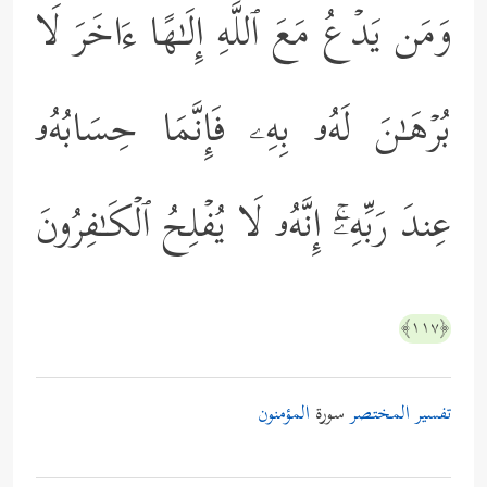
وَمَن یَدۡعُ مَعَ ٱللَّهِ إِلَـٰهًا ءَاخَرَ لَا
بُرۡهَـٰنَ لَهُۥ بِهِۦ فَإِنَّمَا حِسَابُهُۥ
عِندَ رَبِّهِۦۤۚ إِنَّهُۥ لَا یُفۡلِحُ ٱلۡكَـٰفِرُونَ
﴿١١٧﴾
تفسير المختصر
سورة
المؤمنون