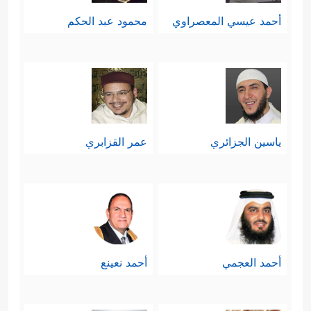
أحمد عيسي المعصراوي
محمود عبد الحكم
ياسين الجزائري
عمر القزابري
أحمد العجمي
أحمد نعينع