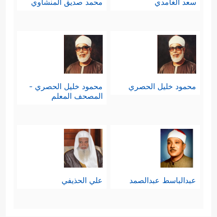
سعد الغامدي
محمد صديق المنشاوي
محمود خليل الحصري
محمود خليل الحصري -
المصحف المعلم
عبدالباسط عبدالصمد
علي الحذيفي