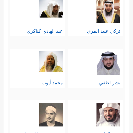
تركي عبيد المري
عبد الهادي كناكري
بشر لطفي
محمد أيوب