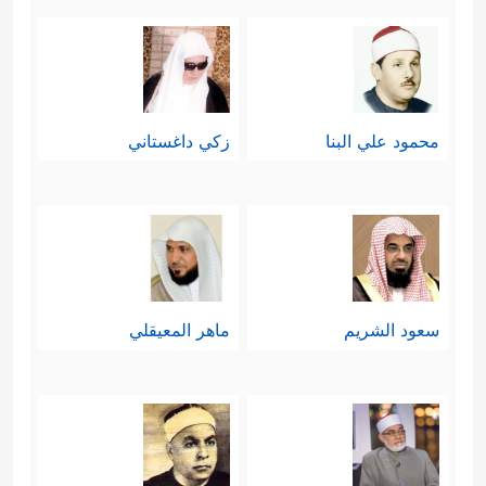
محمود علي البنا
زكي داغستاني
سعود الشريم
ماهر المعيقلي