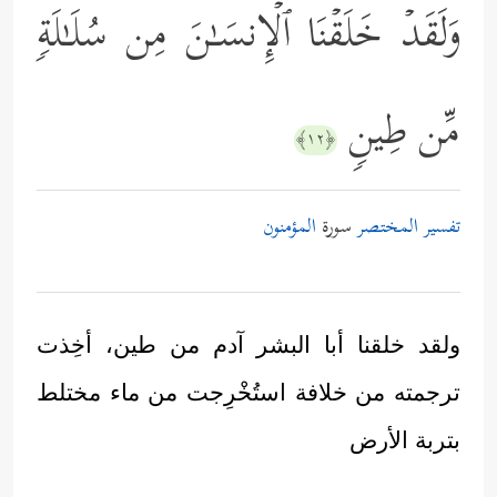
وَلَقَدۡ خَلَقۡنَا ٱلۡإِنسَـٰنَ مِن سُلَـٰلَةࣲ
مِّن طِینࣲ
﴿١٢﴾
تفسير المختصر
سورة
المؤمنون
ولقد خلقنا أبا البشر آدم من طين، أخِذت
ترجمته من خلافة استُخْرِجت من ماء مختلط
بتربة الأرض