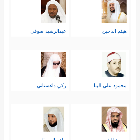
هيثم الدخين
عبدالرشيد صوفي
محمود علي البنا
زكي داغستاني
سعود الشريم
ماهر المعيقلي