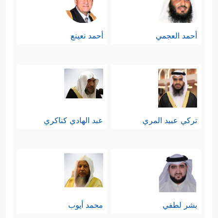
أحمد العجمي
أحمد نعينع
تركي عبيد المري
عبد الهادي كناكري
بشر لطفي
محمد أيوب