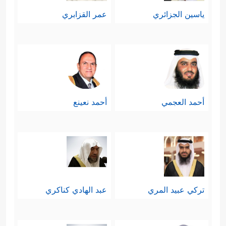
ياسين الجزائري
عمر القزابري
أحمد العجمي
أحمد نعينع
تركي عبيد المري
عبد الهادي كناكري