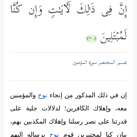
إِنَّ فِی ذَ ٰ⁠لِكَ لَـَٔایَـٰتࣲ وَإِن كُنَّا
لَمُبۡتَلِینَ
﴿٣٠﴾
تفسير المختصر
سورة
المؤمنون
إن في ذلك المذكور من إنجاء
نوح
والمؤمنين
معه، وإهلاك الكافرين؛ لدلالات جلية على
قدرتنا على نصر رسلنا وإهلاك المكذبين بهم،
بيان كنا لمختبرين قوم
نوح
برساله إليهم