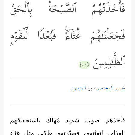
فَأَخَذَتۡهُمُ ٱلصَّیۡحَةُ بِٱلۡحَقِّ
فَجَعَلۡنَـٰهُمۡ غُثَاۤءࣰۚ فَبُعۡدࣰا لِّلۡقَوۡمِ
ٱلظَّـٰلِمِینَ
﴿٤١﴾
تفسير المختصر
سورة
المؤمنون
فأخذهم صوت شديد مُهلك باستحقاقهم
العذاب لتعنُتهم، فصيّرتهم هلكى مثل غثاء