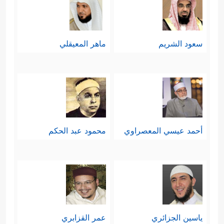
سعود الشريم
ماهر المعيقلي
أحمد عيسي المعصراوي
محمود عبد الحكم
ياسين الجزائري
عمر القزابري