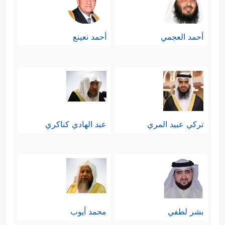
أحمد العجمي
أحمد نعينع
تركي عبيد المري
عبد الهادي كناكري
بشر لطفي
محمد أيوب