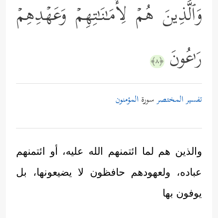
وَٱلَّذِینَ هُمۡ لِأَمَـٰنَـٰتِهِمۡ وَعَهۡدِهِمۡ
رَ ٰ⁠عُونَ
﴿٨﴾
تفسير المختصر
سورة
المؤمنون
والذين هم لما ائتمنهم الله عليه، أو ائتمنهم
عباده، ولعهودهم حافظون لا يضيعونها، بل
يوفون بها