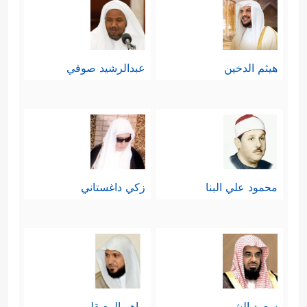
هيثم الدخين
عبدالرشيد صوفي
محمود علي البنا
زكي داغستاني
سعود الشريم
ماهر المعيقلي