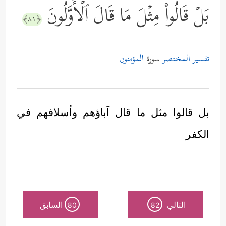
بَلۡ قَالُواْ مِثۡلَ مَا قَالَ ٱلۡأَوَّلُونَ
﴿٨١﴾
تفسير المختصر
سورة
المؤمنون
بل قالوا مثل ما قال آباؤهم وأسلافهم في
الكفر
التالي
السابق
80
82