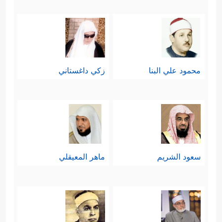
محمود علي البنا
زكي داغستاني
سعود الشريم
ماهر المعيقلي