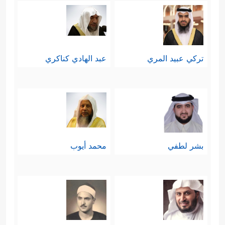
تركي عبيد المري
عبد الهادي كناكري
بشر لطفي
محمد أيوب