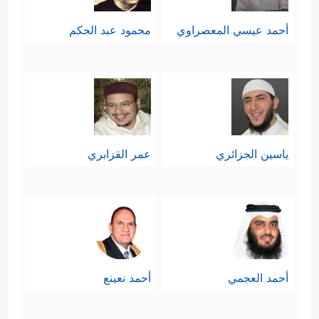
أحمد عيسي المعصراوي
محمود عبد الحكم
ياسين الجزائري
عمر القزابري
أحمد العجمي
أحمد نعينع