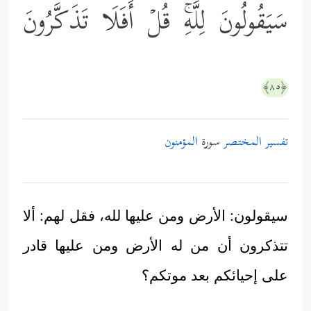
سَیَقُولُونَ لِلَّهِۚ قُلۡ أَفَلَا تَذَكَّرُونَ
﴿٨٥﴾
تفسير المختصر
سورة
المؤمنون
سيقولون: الأرض ومن عليها لله، فقل لهم: ألا
تتذكرون أن من له الأرض ومن عليها قادر
على إحيائكم بعد موتكم؟