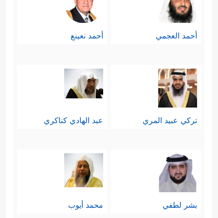
أحمد العجمي
أحمد نعينع
تركي عبيد المري
عبد الهادي كناكري
بشر لطفي
محمد أيوب