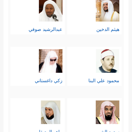
هيثم الدخين
عبدالرشيد صوفي
محمود علي البنا
زكي داغستاني
سعود الشريم
ماهر المعيقلي