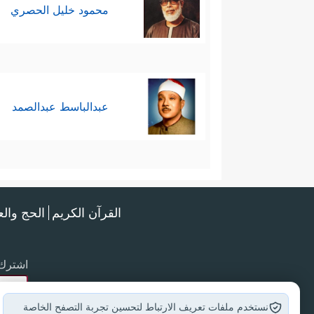
محمود خليل الحصري
عبدالباسط عبدالصمد
القرآن الكريم
الحج وال
اشترك 
نستخدم ملفات تعريف الارتباط لتحسين تجربة التصفح الخاصة