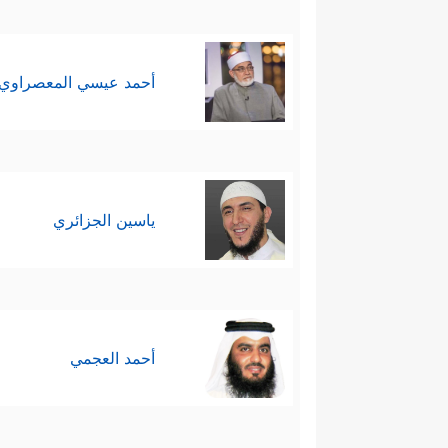
أحمد عيسي المعصراوي
ياسين الجزائري
أحمد العجمي