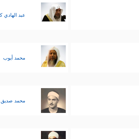
عبد الهادي ك
محمد أيوب
محمد صديق 