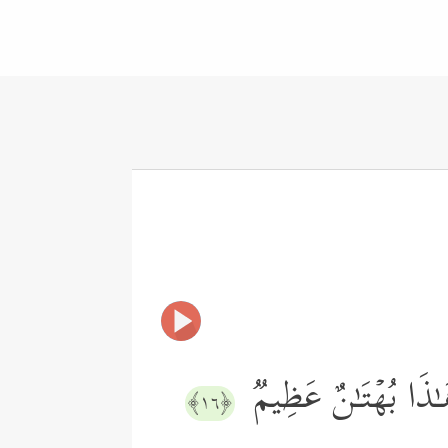
هَـٰذَا بُهۡتَـٰنٌ عَظِیمࣱ
﴿١٦﴾