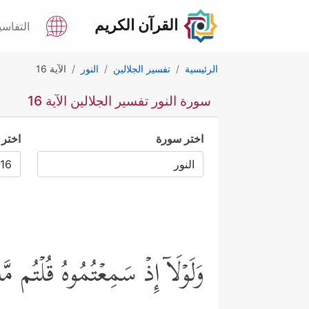
القرآن الكريم
التفاسي
الرئيسية
تفسير الجلالين
النور
الآية 16
سورة النور تفسير الجلالين الآية 16
اختر سورة
اختر 
وَلَوۡلَاۤ إِذۡ سَمِعۡتُمُوهُ قُلۡتُم م