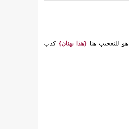
و للتعجيب هنا
{هذا بهتان}
كذب