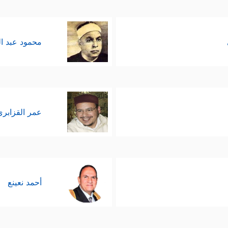
محمود عبد ا
عمر القزابري
أحمد نعينع