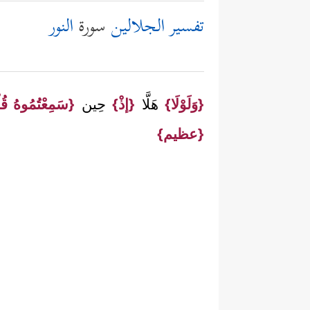
تفسير الجلالين
سورة
النور
{وَلَوْلَا}
هَلَّا
{إذْ}
حِين
{سَمِعْتُمُوهُ قُ
{عظيم}