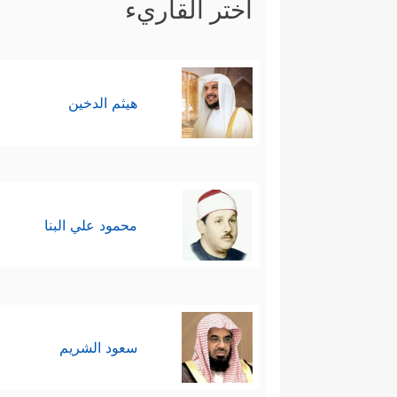
اختر القاريء
هيثم الدخين
محمود علي البنا
سعود الشريم