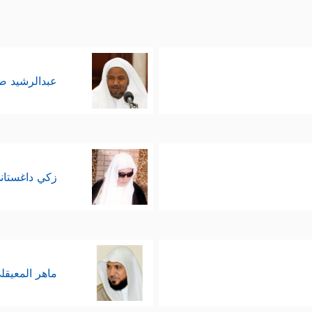
عبدالرشيد 
زكي داغستان
ماهر المعيقل