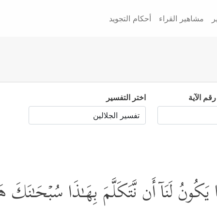
ر
مشاهير القراء
أحكام التجويد
رقم الآية
اختر التفسير
َّا یَكُونُ لَنَاۤ أَن نَّتَكَلَّمَ بِهَـٰذَا سُبۡحَـٰنَكَ 