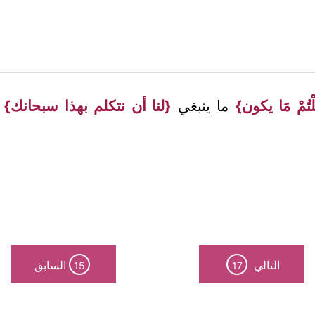
لْتُمْ مَا يكون}
ما ينبغي
{لنا أن نتكلم بهذا سبحانك}
ه
التالي
السابق
15
17