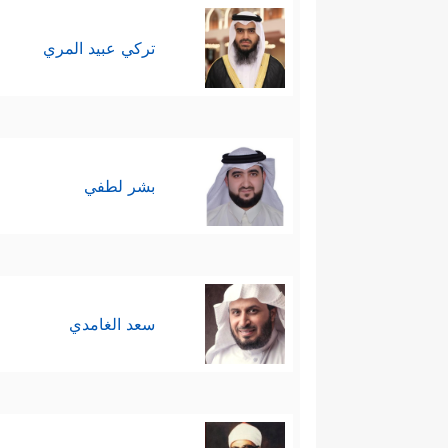
تركي عبيد المري
بشر لطفي
سعد الغامدي