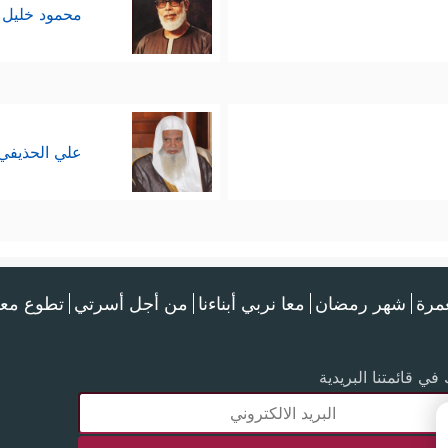
محمود خليل 
علي الحذيفي
عمرة
شهر رمضان
معا نربي أبناءنا
من أجل أسرتي
تطوع معن
في قائمتنا البريدية