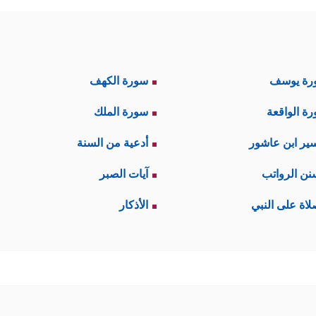
رة يوسف
سورة الكهف
ة الواقعة
سورة الملك
ير ابن عاشور
أدعية من السنة
نن الرواتب
آيات الصبر
لاة على النبي
الأذكار