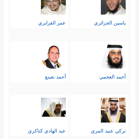
ياسين الجزائري
عمر القزابري
أحمد العجمي
أحمد نعينع
تركي عبيد المري
عبد الهادي كناكري