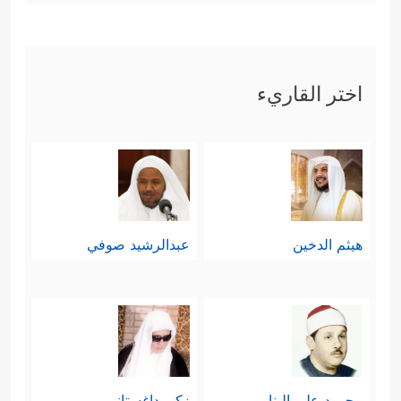
اختر القاريء
هيثم الدخين
عبدالرشيد صوفي
محمود علي البنا
زكي داغستاني