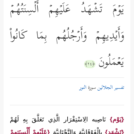
یَوۡمَ تَشۡهَدُ عَلَیۡهِمۡ أَلۡسِنَتُهُمۡ
وَأَیۡدِیهِمۡ وَأَرۡجُلُهُم بِمَا كَانُواْ
یَعۡمَلُونَ
﴿٢٤﴾
تفسير الجلالين
سورة
النور
{يَوْم}
نَاصِبه الِاسْتِقْرَار الَّذِي تَعَلَّقَ بِهِ لَهُمْ
{تَشْهَد}
بِالْفَوْقَانِيَّةِ وَالتَّحْتَانِيَّة
{عَلَيْهِمْ أَلْسِنَتهمْ