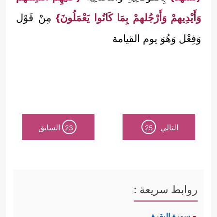
وَأَيْدِيهمْ وَأَرْجُلهمْ بِمَا كَانُوا يَعْمَلُونَ}
مِنْ قَوْل
وَفِعْل وَهُوَ يوم القيامة
التالي
السابق
23
25
روابط سريعة :
سورة البقرة