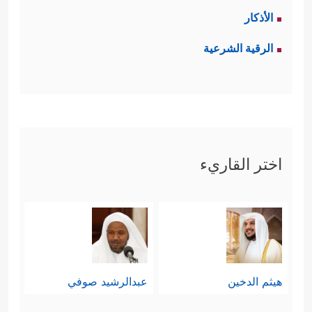
الأذكار
الرقية الشرعية
اختر القاريء
هيثم الدخين
عبدالرشيد صوفي