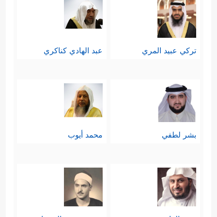
تركي عبيد المري
عبد الهادي كناكري
بشر لطفي
محمد أيوب