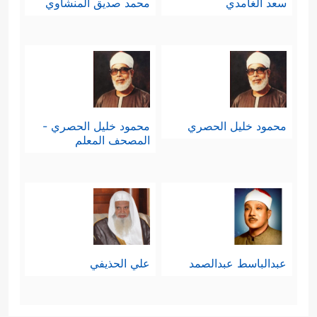
سعد الغامدي
محمد صديق المنشاوي
محمود خليل الحصري
محمود خليل الحصري -
المصحف المعلم
عبدالباسط عبدالصمد
علي الحذيفي