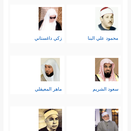
محمود علي البنا
زكي داغستاني
سعود الشريم
ماهر المعيقلي