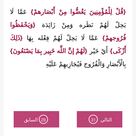
{قُلْ لِلْمُؤْمِنِينَ يَغُضُّوا مِنْ أَبْصَارهمْ}
عَمَّا لَا
يَحِلّ لَهُمْ نَظَره وَمِنْ زَائِدَة
{وَيَحْفَظُوا
فُرُوجهمْ}
عَمَّا لَا يَحِلّ لَهُمْ فِعْله بِهَا
{ذَلِكَ
أَزْكَى}
أَيْ خَيْر
{لَهُمْ إنَّ اللَّه خَبِير بِمَا يَصْنَعُونَ}
بِالْأَبْصَارِ وَالْفُرُوج فَيُجَازِيهِمْ عَلَيْهِ
التالي
السابق
29
31