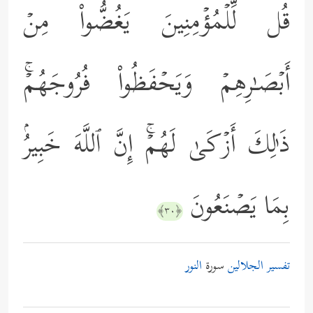
قُل لِّلۡمُؤۡمِنِینَ یَغُضُّواْ مِنۡ
أَبۡصَـٰرِهِمۡ وَیَحۡفَظُواْ فُرُوجَهُمۡۚ
ذَ ٰ⁠لِكَ أَزۡكَىٰ لَهُمۡۚ إِنَّ ٱللَّهَ خَبِیرُۢ
بِمَا یَصۡنَعُونَ
﴿٣٠﴾
تفسير الجلالين
سورة
النور