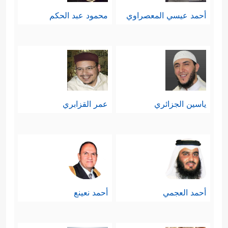
أحمد عيسي المعصراوي
محمود عبد الحكم
ياسين الجزائري
عمر القزابري
أحمد العجمي
أحمد نعينع