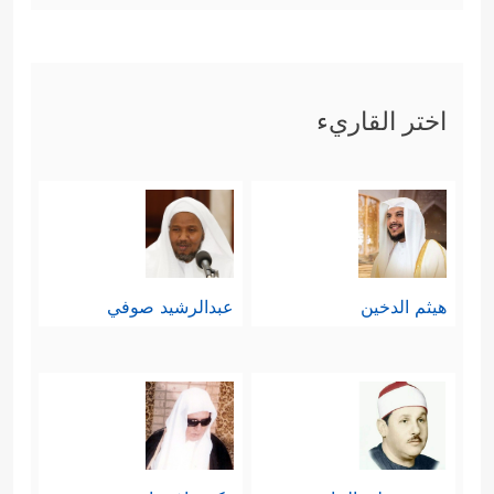
اختر القاريء
هيثم الدخين
عبدالرشيد صوفي