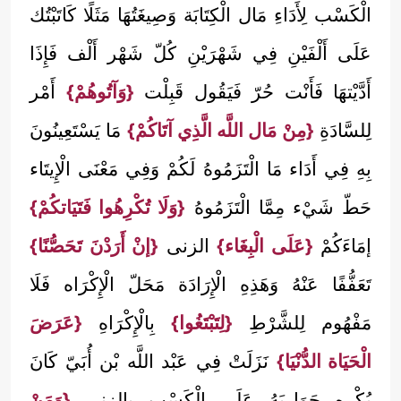
الْكَسْب لِأَدَاءِ مَال الْكِتَابَة وَصِيغَتُهَا مَثَلًا كَاتَبْتُك
عَلَى أَلْفَيْنِ فِي شَهْرَيْنِ كُلّ شَهْر أَلْف فَإِذَا
أَدَّيْتهَا فَأَنْت حُرّ فَيَقُول قَبِلْت
{وَآتُوهُمْ}
أَمْر
لِلسَّادَةِ
{مِنْ مَال اللَّه الَّذِي آتَاكُمْ}
مَا يَسْتَعِينُونَ
بِهِ فِي أَدَاء مَا الْتَزَمُوهُ لَكُمْ وَفِي مَعْنَى الْإِيتَاء
حَطّ شَيْء مِمَّا الْتَزَمُوهُ
{وَلَا تُكْرِهُوا فَتَيَاتكُمْ}
إمَاءَكُمْ
{عَلَى الْبِغَاء}
الزنى
{إنْ أَرَدْنَ تَحَصُّنًا}
تَعَفُّفًا عَنْهُ وَهَذِهِ الْإِرَادَة مَحَلّ الْإِكْرَاه فَلَا
مَفْهُوم لِلشَّرْطِ
{لِتَبْتَغُوا}
بِالْإِكْرَاهِ
{عَرَضَ
الْحَيَاة الدُّنْيَا}
نَزَلَتْ فِي عَبْد اللَّه بْن أُبَيّ كَانَ
يُكْرِه جَوَارِيَهُ عَلَى الْكَسْب بالزنى
{وَمَنْ