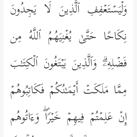
وَلۡیَسۡتَعۡفِفِ ٱلَّذِینَ لَا یَجِدُونَ
نِكَاحًا حَتَّىٰ یُغۡنِیَهُمُ ٱللَّهُ مِن
فَضۡلِهِۦۗ وَٱلَّذِینَ یَبۡتَغُونَ ٱلۡكِتَـٰبَ
مِمَّا مَلَكَتۡ أَیۡمَـٰنُكُمۡ فَكَاتِبُوهُمۡ
إِنۡ عَلِمۡتُمۡ فِیهِمۡ خَیۡرࣰاۖ وَءَاتُوهُم