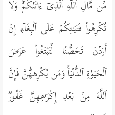
مِّن مَّالِ ٱللَّهِ ٱلَّذِیۤ ءَاتَىٰكُمۡۚ وَلَا
تُكۡرِهُواْ فَتَیَـٰتِكُمۡ عَلَى ٱلۡبِغَاۤءِ إِنۡ
أَرَدۡنَ تَحَصُّنࣰا لِّتَبۡتَغُواْ عَرَضَ
ٱلۡحَیَوٰةِ ٱلدُّنۡیَاۚ وَمَن یُكۡرِههُّنَّ فَإِنَّ
ٱللَّهَ مِنۢ بَعۡدِ إِكۡرَ ٰ⁠هِهِنَّ غَفُورࣱ