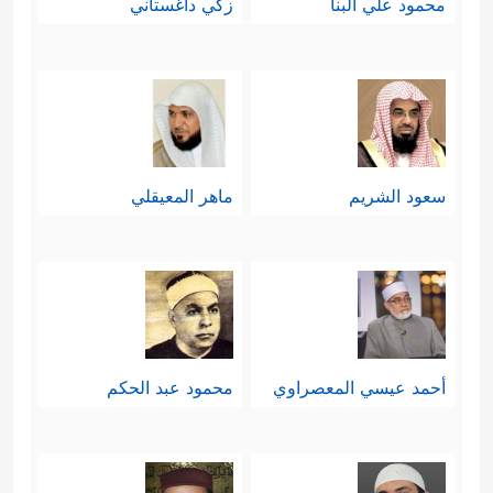
محمود علي البنا
زكي داغستاني
سعود الشريم
ماهر المعيقلي
أحمد عيسي المعصراوي
محمود عبد الحكم