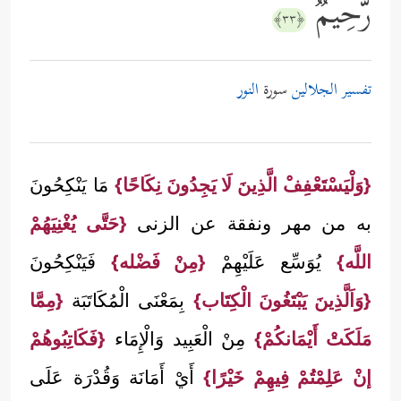
رَّحِیمࣱ
﴿٣٣﴾
تفسير الجلالين
سورة
النور
{وَلْيَسْتَعْفِفْ الَّذِينَ لَا يَجِدُونَ نِكَاحًا}
مَا يَنْكِحُونَ
به من مهر ونفقة عن الزنى
{حَتَّى يُغْنِيَهُمْ
اللَّه}
يُوَسِّع عَلَيْهِمْ
{مِنْ فَضْله}
فَيَنْكِحُونَ
{وَاَلَّذِينَ يَبْتَغُونَ الْكِتَاب}
بِمَعْنَى الْمُكَاتَبَة
{مِمَّا
مَلَكَتْ أَيْمَانكُمْ}
مِنْ الْعَبِيد وَالْإِمَاء
{فَكَاتِبُوهُمْ
إنْ عَلِمْتُمْ فِيهِمْ خَيْرًا}
أَيْ أَمَانَة وَقُدْرَة عَلَى