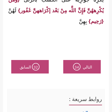
يُكْرِههُنَّ فَإِنَّ اللَّه مِنْ بَعْد إكْرَاههنَّ غَفُور}
لَهُنَّ
{رَحِيم}
بِهِنَّ
التالي
السابق
32
34
روابط سريعة :