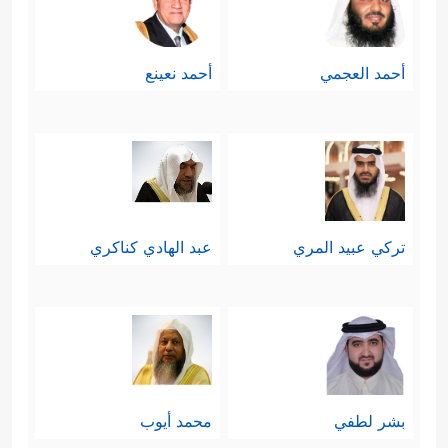
أحمد العجمي
أحمد نعينع
تركي عبيد المري
عبد الهادي كناكري
بشر لطفي
محمد أيوب