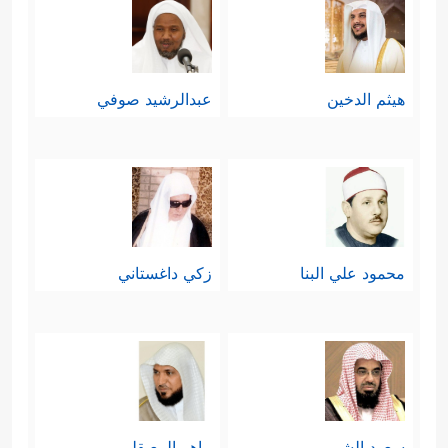
هيثم الدخين
عبدالرشيد صوفي
محمود علي البنا
زكي داغستاني
سعود الشريم
ماهر المعيقلي