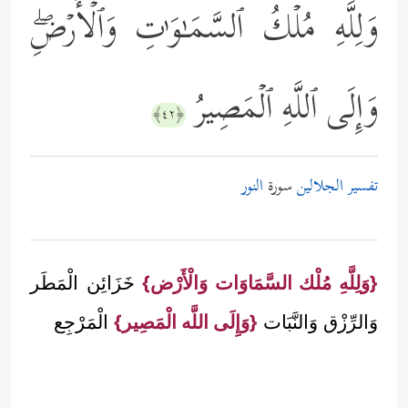
وَلِلَّهِ مُلۡكُ ٱلسَّمَـٰوَ ٰ⁠تِ وَٱلۡأَرۡضِۖ
وَإِلَى ٱللَّهِ ٱلۡمَصِیرُ
﴿٤٢﴾
تفسير الجلالين
سورة
النور
{وَلِلَّهِ مُلْك السَّمَاوَات وَالْأَرْض}
خَزَائِن الْمَطَر
وَالرِّزْق وَالنَّبَات
{وَإِلَى اللَّه الْمَصِير}
الْمَرْجِع