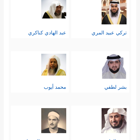
تركي عبيد المري
عبد الهادي كناكري
بشر لطفي
محمد أيوب