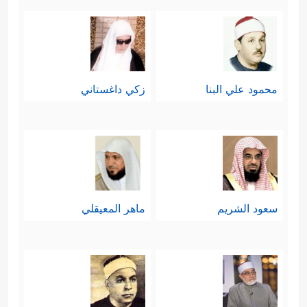
محمود علي البنا
زكي داغستاني
سعود الشريم
ماهر المعيقلي