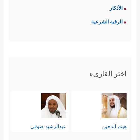
الأذكار
الرقية الشرعية
اختر القاريء
هيثم الدخين
عبدالرشيد صوفي