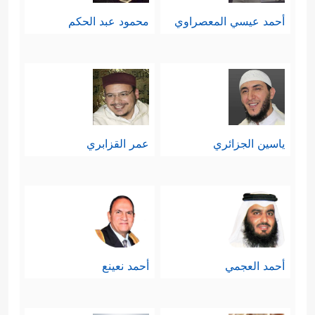
أحمد عيسي المعصراوي
محمود عبد الحكم
ياسين الجزائري
عمر القزابري
أحمد العجمي
أحمد نعينع