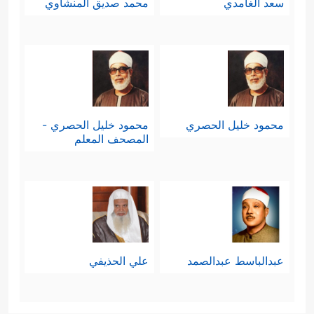
سعد الغامدي
محمد صديق المنشاوي
محمود خليل الحصري
محمود خليل الحصري -
المصحف المعلم
عبدالباسط عبدالصمد
علي الحذيفي