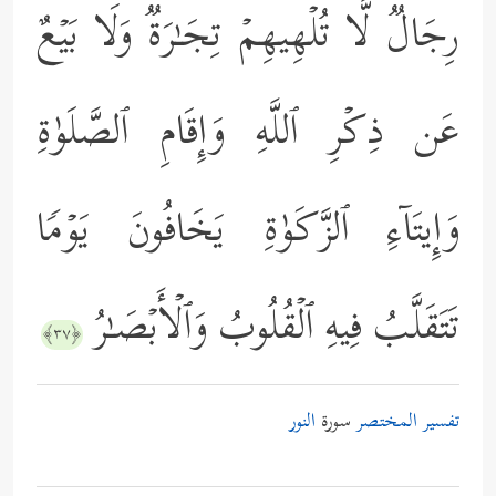
رِجَالࣱ لَّا تُلۡهِیهِمۡ تِجَـٰرَةࣱ وَلَا بَیۡعٌ
عَن ذِكۡرِ ٱللَّهِ وَإِقَامِ ٱلصَّلَوٰةِ
وَإِیتَاۤءِ ٱلزَّكَوٰةِ یَخَافُونَ یَوۡمࣰا
تَتَقَلَّبُ فِیهِ ٱلۡقُلُوبُ وَٱلۡأَبۡصَـٰرُ
﴿٣٧﴾
تفسير المختصر
سورة
النور