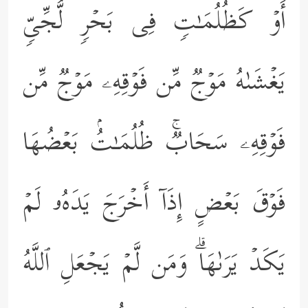
أَوۡ كَظُلُمَـٰتࣲ فِی بَحۡرࣲ لُّجِّیࣲّ
یَغۡشَىٰهُ مَوۡجࣱ مِّن فَوۡقِهِۦ مَوۡجࣱ مِّن
فَوۡقِهِۦ سَحَابࣱۚ ظُلُمَـٰتُۢ بَعۡضُهَا
فَوۡقَ بَعۡضٍ إِذَاۤ أَخۡرَجَ یَدَهُۥ لَمۡ
یَكَدۡ یَرَىٰهَاۗ وَمَن لَّمۡ یَجۡعَلِ ٱللَّهُ