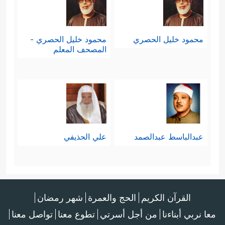
محمود خليل الحصري
محمود خليل الحصري -
المصحف المعلم
عبدالباسط عبدالصمد
علي الحذيفي
القرآن الكريم
الحج والعمرة
شهر رمضان
معا نربي أبناءنا
من أجل أسرتي
تطوع معنا
تواصل معنا