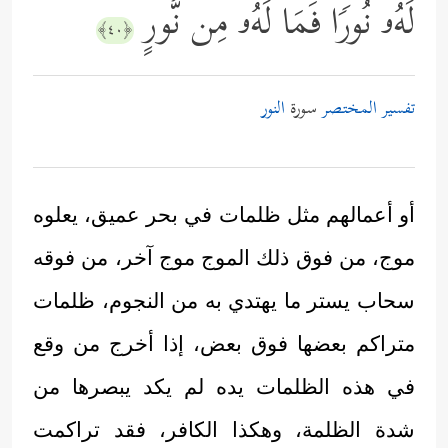
لَهُۥ نُورࣰا فَمَا لَهُۥ مِن نُّورٍ
﴿٤٠﴾
تفسير المختصر
سورة
النور
أو أعمالهم مثل ظلمات في بحر عميق، يعلوه
موج، من فوق ذلك الموج موج آخر، من فوقه
سحاب يستر ما يهتدي به من النجوم، ظلمات
متراكم بعضها فوق بعض، إذا أخرج من وقع
في هذه الظلمات يده لم يكد يبصرها من
شدة الظلمة، وهكذا الكافر، فقد تراكمت