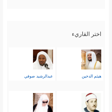
اختر القاريء
هيثم الدخين
عبدالرشيد صوفي