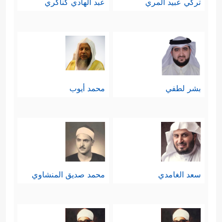
تركي عبيد المري
عبد الهادي كناكري
بشر لطفي
محمد أيوب
سعد الغامدي
محمد صديق المنشاوي