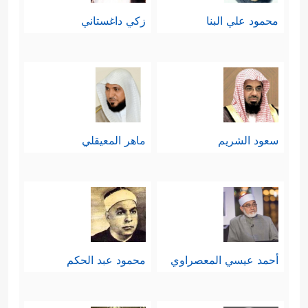
محمود علي البنا
زكي داغستاني
سعود الشريم
ماهر المعيقلي
أحمد عيسي المعصراوي
محمود عبد الحكم