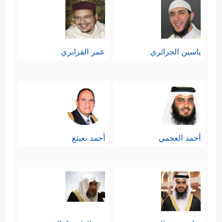
ياسين الجزائري
عمر القزابري
أحمد العجمي
أحمد نعينع