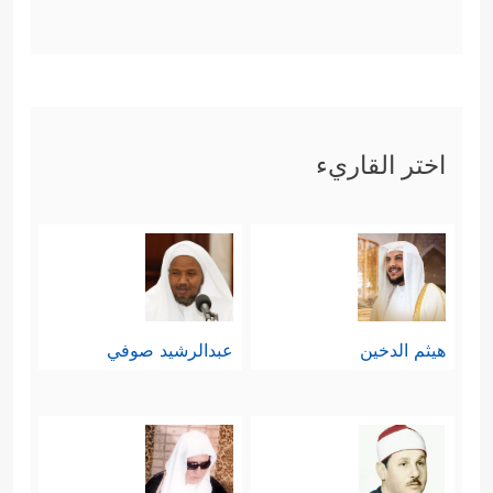
اختر القاريء
هيثم الدخين
عبدالرشيد صوفي