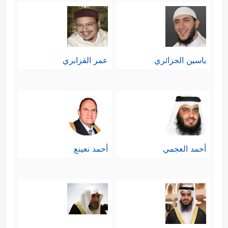
ياسين الجزائري
عمر القزابري
أحمد العجمي
أحمد نعينع