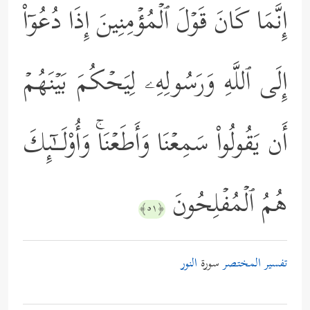
إِنَّمَا كَانَ قَوۡلَ ٱلۡمُؤۡمِنِینَ إِذَا دُعُوۤاْ
إِلَى ٱللَّهِ وَرَسُولِهِۦ لِیَحۡكُمَ بَیۡنَهُمۡ
أَن یَقُولُواْ سَمِعۡنَا وَأَطَعۡنَاۚ وَأُوْلَــٰۤىِٕكَ
هُمُ ٱلۡمُفۡلِحُونَ
﴿٥١﴾
تفسير المختصر
سورة
النور