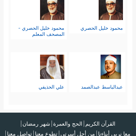
محمود خليل الحصري
محمود خليل الحصري -
المصحف المعلم
عبدالباسط عبدالصمد
علي الحذيفي
القرآن الكريم
الحج والعمرة
شهر رمضان
معا نربي أبناءنا
من أجل أسرتي
تطوع معنا
تواصل معنا