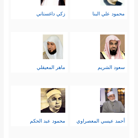
محمود علي البنا
زكي داغستاني
سعود الشريم
ماهر المعيقلي
أحمد عيسي المعصراوي
محمود عبد الحكم