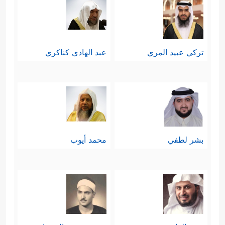
تركي عبيد المري
عبد الهادي كناكري
بشر لطفي
محمد أيوب