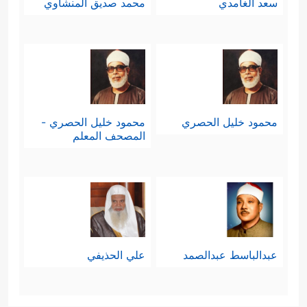
سعد الغامدي
محمد صديق المنشاوي
محمود خليل الحصري
محمود خليل الحصري -
المصحف المعلم
عبدالباسط عبدالصمد
علي الحذيفي