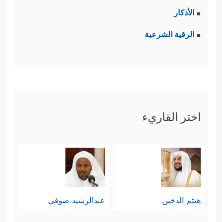
الأذكار
الرقية الشرعية
اختر القاريء
هيثم الدخين
عبدالرشيد صوفي