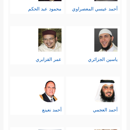
أحمد عيسي المعصراوي
محمود عبد الحكم
ياسين الجزائري
عمر القزابري
أحمد العجمي
أحمد نعينع