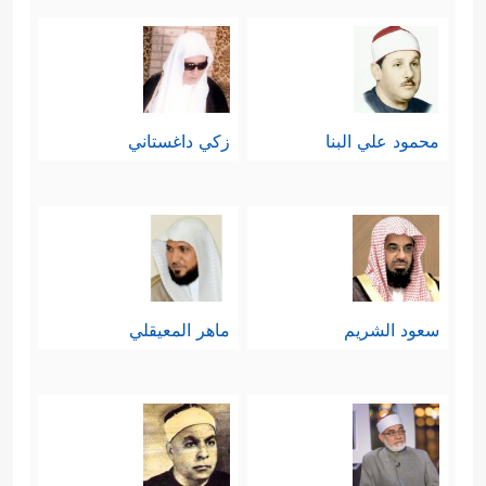
محمود علي البنا
زكي داغستاني
سعود الشريم
ماهر المعيقلي