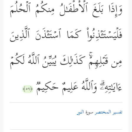
وَإِذَا بَلَغَ ٱلۡأَطۡفَـٰلُ مِنكُمُ ٱلۡحُلُمَ
فَلۡیَسۡتَـٔۡذِنُواْ كَمَا ٱسۡتَـٔۡذَنَ ٱلَّذِینَ
مِن قَبۡلِهِمۡۚ كَذَ ٰ⁠لِكَ یُبَیِّنُ ٱللَّهُ لَكُمۡ
ءَایَـٰتِهِۦۗ وَٱللَّهُ عَلِیمٌ حَكِیمࣱ
﴿٥٩﴾
تفسير المختصر
سورة
النور