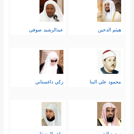
هيثم الدخين
عبدالرشيد صوفي
محمود علي البنا
زكي داغستاني
سعود الشريم
ماهر المعيقلي