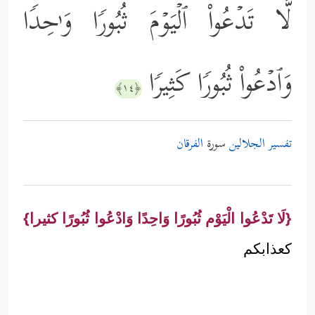
لَّا تَدۡعُواْ ٱلۡیَوۡمَ ثُبُورࣰا وَ ٰ⁠حِدࣰا
وَٱدۡعُواْ ثُبُورࣰا كَثِیرࣰا
﴿١٤﴾
تفسير الجلالين
سورة
الفرقان
{لَا تَدْعُوا الْيَوْم ثُبُورًا وَاحِدًا وَادْعُوا ثُبُورًا كثيرا}
كعذابكم