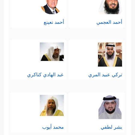
أحمد العجمي
أحمد نعينع
تركي عبيد المري
عبد الهادي كناكري
بشر لطفي
محمد أيوب