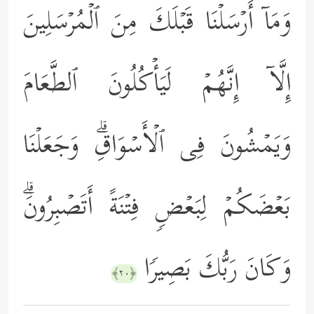
وَمَاۤ أَرۡسَلۡنَا قَبۡلَكَ مِنَ ٱلۡمُرۡسَلِینَ
إِلَّاۤ إِنَّهُمۡ لَیَأۡكُلُونَ ٱلطَّعَامَ
وَیَمۡشُونَ فِی ٱلۡأَسۡوَاقِۗ وَجَعَلۡنَا
بَعۡضَكُمۡ لِبَعۡضࣲ فِتۡنَةً أَتَصۡبِرُونَۗ
وَكَانَ رَبُّكَ بَصِیرࣰا
﴿٢٠﴾