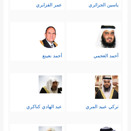
ياسين الجزائري
عمر القزابري
أحمد العجمي
أحمد نعينع
تركي عبيد المري
عبد الهادي كناكري