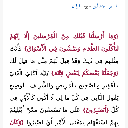
تفسير الجلالين
سورة
الفرقان
{وَمَا أَرْسَلْنَا قَبْلك مِنْ الْمُرْسَلِينَ إلَّا إنَّهُمْ
لَيَأْكُلُونَ الطَّعَام وَيَمْشُونَ فِي الْأَسْوَاق}
فَأَنْتَ
مِثْلهمْ فِي ذَلِكَ وَقَدْ قِيلَ لَهُمْ مِثْل مَا قِيلَ لَك
{وَجَعَلْنَا بَعْضكُمْ لِبَعْضٍ فِتْنَة}
بَلِيَّة اُبْتُلِيَ الْغَنِيّ
بِالْفَقِيرِ وَالصَّحِيح بِالْمَرِيضِ وَالشَّرِيف بِالْوَضِيعِ
يَقُول الثَّانِي فِي كُلّ مَا لِي لَا أَكُون كَالْأَوَّلِ فِي
كُلّ
{أَتَصْبِرُونَ}
عَلَى مَا تَسْمَعُونَ مِمَّنْ اُبْتُلِيتُمْ
بِهِمْ اسْتِفْهَام بِمَعْنَى الْأَمْر أَيْ اصْبِرُوا
{وَكَانَ