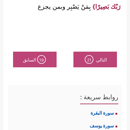
رَبّك بَصِيرًا}
بِمَنْ يَصْبِر وبمن يجزع
التالي
السابق
19
21
روابط سريعة :
سورة البقرة
سورة يوسف