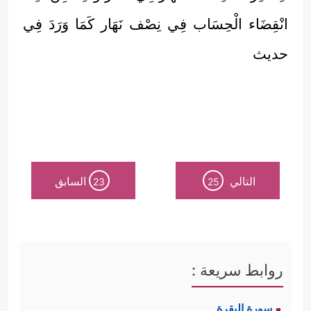
انْقِضَاء الْحِسَاب فِي نِصْف نَهَار كَمَا وَرَدَ فِي
حديث
التالي
السابق
23
25
روابط سريعة :
سورة البقرة