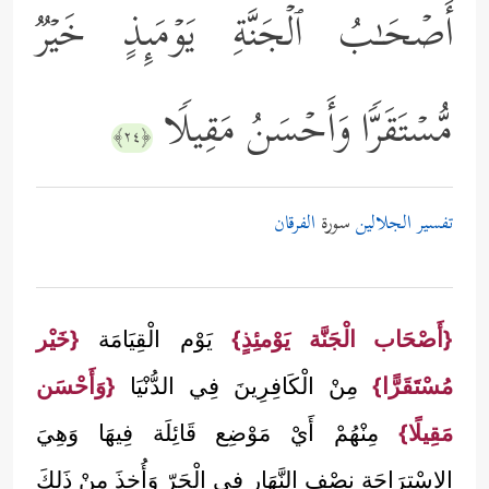
أَصۡحَـٰبُ ٱلۡجَنَّةِ یَوۡمَىِٕذٍ خَیۡرࣱ
مُّسۡتَقَرࣰّا وَأَحۡسَنُ مَقِیلࣰا
﴿٢٤﴾
تفسير الجلالين
سورة
الفرقان
{أَصْحَاب الْجَنَّة يَوْمئِذٍ}
يَوْم الْقِيَامَة
{خَيْر
مُسْتَقَرًّا}
مِنْ الْكَافِرِينَ فِي الدُّنْيَا
{وَأَحْسَن
مَقِيلًا}
مِنْهُمْ أَيْ مَوْضِع قَائِلَة فِيهَا وَهِيَ
الِاسْتِرَاحَة نِصْف النَّهَار فِي الْحَرّ وَأُخِذَ مِنْ ذَلِكَ