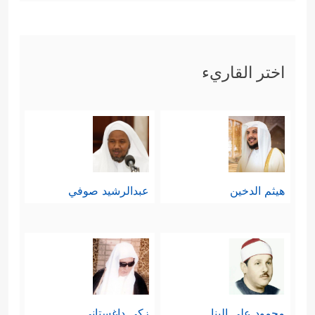
اختر القاريء
هيثم الدخين
عبدالرشيد صوفي
محمود علي البنا
زكي داغستاني