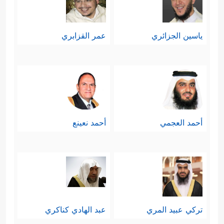
ياسين الجزائري
عمر القزابري
أحمد العجمي
أحمد نعينع
تركي عبيد المري
عبد الهادي كناكري